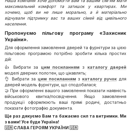
Наша компанія хоче допомогти вам та вашим сім'ям мати
максимальний комфорт та затишок у квартирах. Ми
хочемо, щоб ви не лише морально, а й матеріально
відчували підтримку вас та ваших сімей від цивільного
населення.
Пропонуємо пільгову програму «Захисник
України».
Для оформлення замовлення дверей та фурнітури за цією
пільговою програмою потрібно зробити кілька простих
дій:
👍 Вибрати за
цим посиланням
з
каталогу дверей
моделі дверних полотен, що цікавлять;
👌 Вибрати за
цим посиланням
з
каталогу ручок
для
дверей модель фурнітури, що сподобалася;
🤝 При оформленні вашого замовлення показати наявність
військового квитка/посвідчення. Якщо замовлення
продукції оформлюють ваші прямі родичі, достатньо
показати фотографію документа.
Ще раз дякуємо Вам та бажаємо сил та витримки. Ми
з вами! Усе буде Україна!
🇺🇦 СЛАВА ГЕРОЯМ УКРАЇНИ 🇺🇦