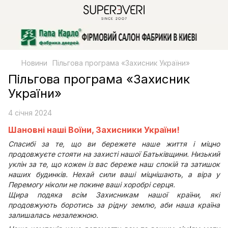
Новини
Пільгова програма «Захисник України»
Пільгова програма «Захисник
України»
4 січня 2024
Шановні наші Воїни, Захисники України!
Спасибі за те, що ви бережете наше життя і міцно
продовжуєте стояти на захисті нашої Батьківщини. Низький
уклін за те, що кожен із вас береже наш спокій та затишок
наших будинків. Нехай сили ваші міцнішають, а віра у
Перемогу ніколи не покине ваші хоробрі серця.
Щира подяка всім Захисникам нашої країни, які
продовжують боротись за рідну землю, аби наша країна
залишалась незалежною.