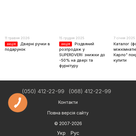
11 травня 2026
15 грудня 2025
7 січня 2025
Дверні ручки в
Різдвяний
Каталог (ф
акція
акція
подарунок
розпродаж у
міжкімнатн
SUPERDVERI: знижки до
Карло" пок
-50% на двері та
купити
фурнітуру
(050) 412-22-99
(068) 412-22-99
Контакти
Повна версія сайту
© 2007-2026
Укр
Рус