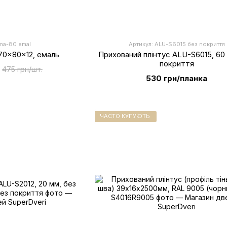
ama-80 emal
Артикул: ALU-S6015 без покриття
70x80x12, емаль
Прихований плінтус ALU-S6015, 60
покриття
475 грн/шт.
530 грн/планка
ЧАСТО КУПУЮТЬ