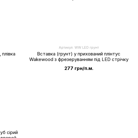
Артикул: WW LED грунт
 плівка
Вставка (грунт) у прихований плінтус
Wakewood з фрезеруванням під LED стрічку
277 грн/п.м.