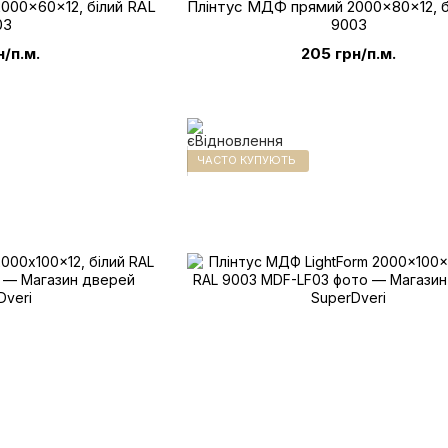
000x60x12, білий RAL
Плінтус МДФ прямий 2000x80x12, б
03
9003
н/п.м.
205 грн/п.м.
ЧАСТО КУПУЮТЬ