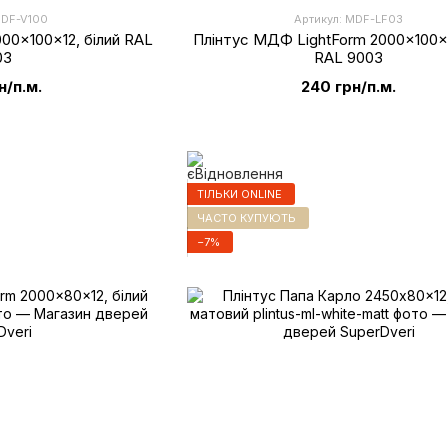
MDF-V100
Артикул: MDF-LF03
00x100x12, білий RAL
Плінтус МДФ LightForm 2000x100x1
03
RAL 9003
н/п.м.
240 грн/п.м.
ТІЛЬКИ ONLINE
ЧАСТО КУПУЮТЬ
−7%