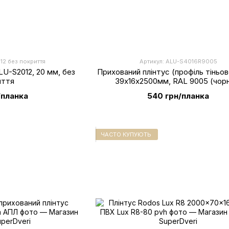
12 без покриття
Артикул: ALU-S4016R9005
LU-S2012, 20 мм, без
Прихований плінтус (профіль тіньов
иття
39х16х2500мм, RAL 9005 (чор
/планка
540 грн/планка
ЧАСТО КУПУЮТЬ