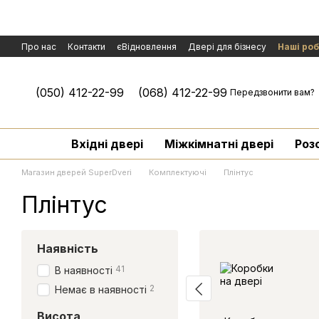
Перейти к основному контенту
Про нас
Контакти
єВідновлення
Двері для бізнесу
Наші ро
Політика конфіденційності
Обмін та повернення
Договір публ
Умови гарантії і сервісного обслуговування
Розгляд рекламаці
(050) 412-22-99
(068) 412-22-99
Передзвонити вам?
Вхідні двері
Міжкімнатні двері
Роз
Магазин дверей SuperDveri
Комплектуючі
Плінтус
Плінтус
Наявність
41
В наявності
2
Немає в наявності
Висота