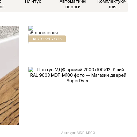
с
Плінтус
Автоматичні
Комплектуючі
ого
пороги
для
жу
розсувних
дверей
ЧАСТО КУПУЮТЬ
Артикул: MDF-М100