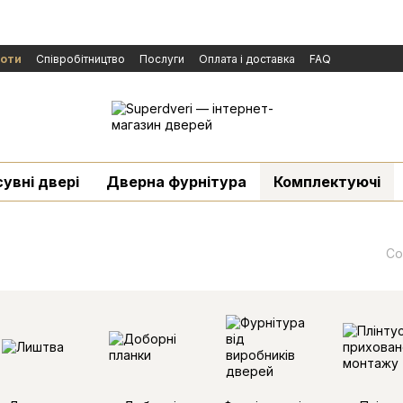
боти
Cпівробітництво
Послуги
Оплата і доставка
FAQ
ічної оферти
Бренди
Новини
й
сувні двері
Дверна фурнітура
Комплектуючі
Со