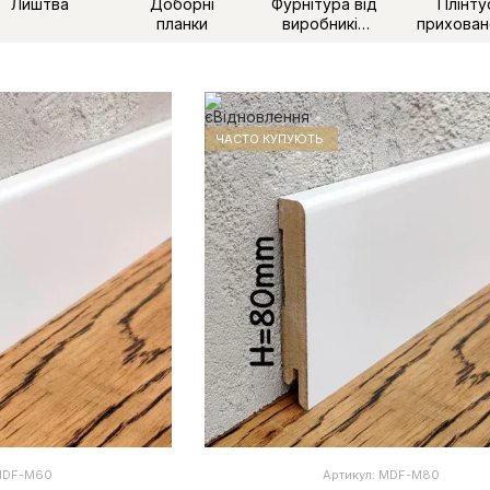
Лиштва
Доборні
Фурнітура від
Плінту
планки
виробників
прихован
дверей
монта
ЧАСТО КУПУЮТЬ
 MDF-М60
Артикул: MDF-М80