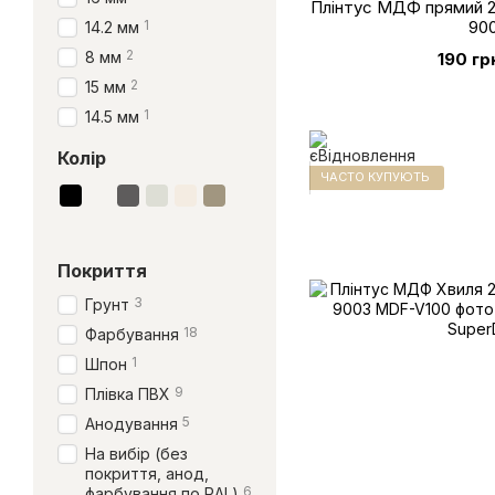
Плінтус МДФ прямий 2
90
1
14.2 мм
2
8 мм
190 гр
2
15 мм
1
14.5 мм
Колір
ЧАСТО КУПУЮТЬ
Покриття
3
Грунт
18
Фарбування
1
Шпон
9
Плівка ПВХ
5
Анодування
На вибір (без
покриття, анод,
6
фарбування по RAL)