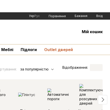
Укр
Рус
Бажання
Вхід
Порівняння
Мій кошик
Меблі
Підлоги
Outlet дверей
Відображення:
ртування:
за популярністю