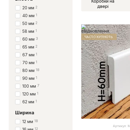
Коробки на
двері
2
20 мм
1
40 мм
2
50 мм
1
58 мм
ЧАСТО КУПУЮТЬ
3
60 мм
2
65 мм
1
67 мм
1
70 мм
18
80 мм
1
90 мм
7
100 мм
1
120 мм
1
62 мм
Ширина
18
12 мм
Артикул:
12
16 мм