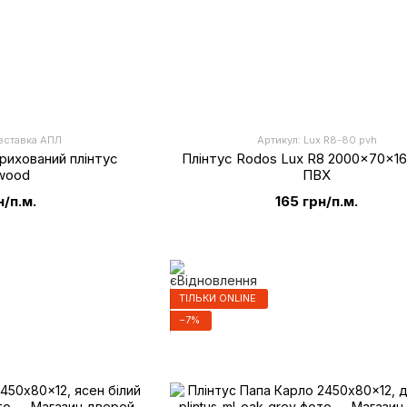
вставка АПЛ
Артикул: Lux R8-80 pvh
прихований плінтус
Плінтус Rodos Lux R8 2000x70x16,
wood
ПВХ
н/п.м.
165 грн/п.м.
ТІЛЬКИ ONLINE
−7%