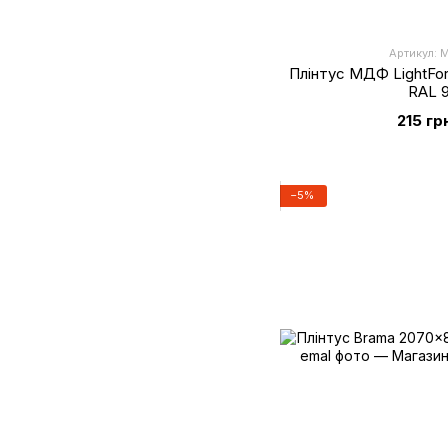
Артикул: 
Плінтус МДФ LightFor
RAL 
215 гр
−5%