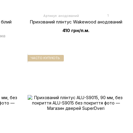
1
Артикул: анодований
 білий
Прихований плінтус Wakewood анодований
410 грн/п.м.
нка
ЧАСТО КУПУЮТЬ