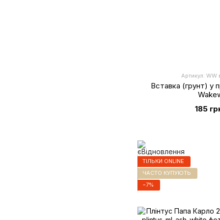
Артикул: WW 
Вставка (грунт) у 
Wake
185 гр
ТІЛЬКИ ONLINE
ЧАСТО КУПУЮТЬ
−7%