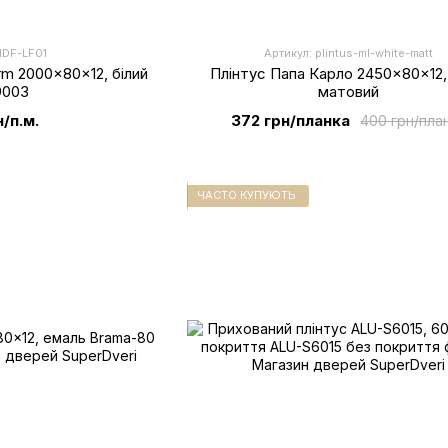
MDF-LF01
Артикул: plintus-ml-white-matt
m 2000x80x12, білий
Плінтус Папа Карло 2450x80x12,
9003
матовий
н/п.м.
372 грн/планка
400 грн/пла
ЧАСТО КУПУЮТЬ