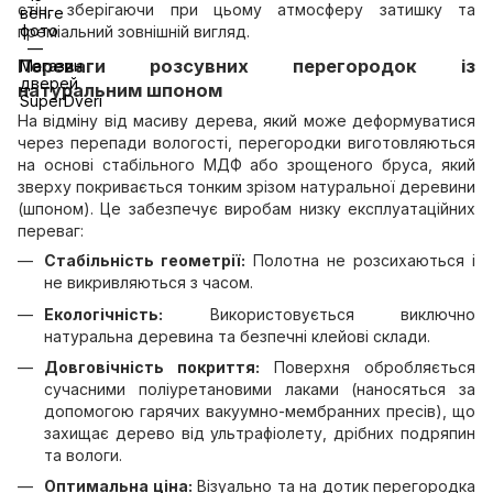
стін, зберігаючи при цьому атмосферу затишку та
преміальний зовнішній вигляд.
Переваги розсувних перегородок із
натуральним шпоном
На відміну від масиву дерева, який може деформуватися
через перепади вологості, перегородки виготовляються
на основі стабільного МДФ або зрощеного бруса, який
зверху покривається тонким зрізом натуральної деревини
(шпоном). Це забезпечує виробам низку експлуатаційних
переваг:
Стабільність геометрії:
Полотна не розсихаються і
не викривляються з часом.
Екологічність:
Використовується виключно
натуральна деревина та безпечні клейові склади.
Довговічність покриття:
Поверхня обробляється
сучасними поліуретановими лаками (наносяться за
допомогою гарячих вакуумно-мембранних пресів), що
захищає дерево від ультрафіолету, дрібних подряпин
та вологи.
Оптимальна ціна:
Візуально та на дотик перегородка