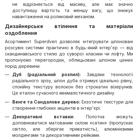
не відрізняється від масиву, але має значно
доступнішу вартість та меншу вагу, що знижує
навантаження на роликовий механізм.
Дизайнерське втілення та матеріали
оздоблення
Асортимент Superdveri дозволяє інтегрувати шпоновані
розсувні системи практично в будь-який інтер'єр — від
скандинавського стилю до суворої класики чи лофту. Ми
пропонуємо перегородки, облицьовані шпоном цінних
порід деревини:
Дуб (радіальний розпил):
Завдяки технології
радіального зрізу, шпон дуба отримує ідеально рівну,
спокійну текстуру волокон без строкатих візерунків.
Це еталон сучасного мінімалістичного дизайну.
Венге та Сандалове дерево:
Екзотичні текстури для
створення глибоких акцентів в інтер'єрі.
Декоративні вставки:
Полотна можуть
доповнюватися матованим склом «сатин» (пропускає
світло, але зберігає приватність), алюмінієвими
молдингами та декоративними рейками.