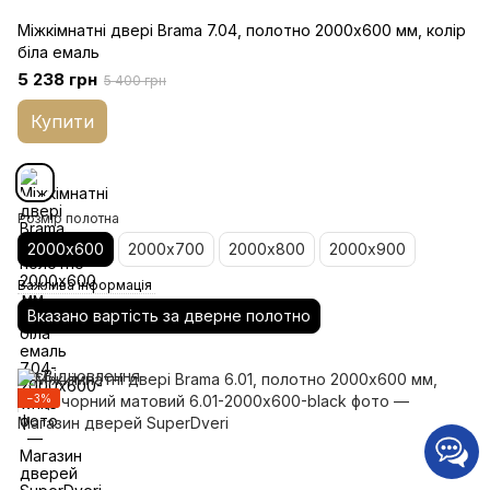
Міжкімнатні двері Brama 7.04, полотно 2000х600 мм, колір
біла емаль
5 238 грн
5 400 грн
Купити
Розмір полотна
2000х600
2000х700
2000х800
2000х900
Важлива інформація
Вказано вартість за дверне полотно
−3%