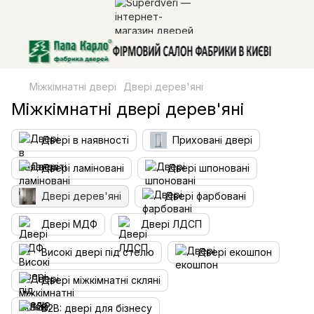
Міжкімнатні двері
Двері дерев'яні
Міжкімнатні двері дерев'яні
Двері в наявності
Приховані двері
Двері ламіновані
Двері шпоновані
Двері дерев'яні
Двері фарбовані
Двері МДФ
Двері ЛДСП
Високі двері під стелю
Двері екошпон
Двері міжкімнатні скляні
B2B: двері для бізнесу