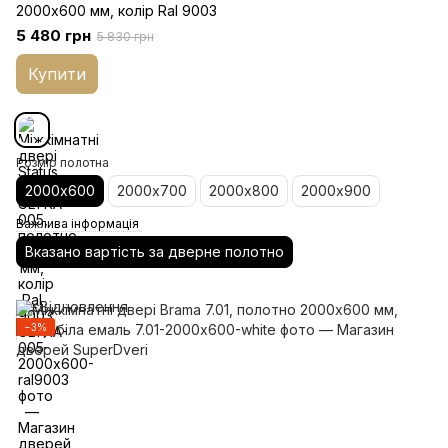
2000х600 мм, колір Ral 9003
5 480 грн
5 830 грн
Купити
Розмір полотна
2000х600
2000х700
2000х800
2000х900
Важлива інформація
Вказано вартість за дверне полотно
−3%