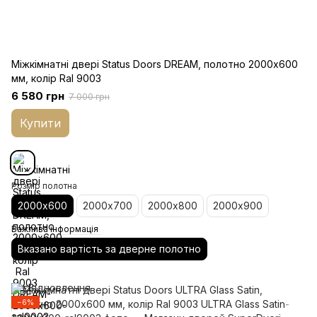
Міжкімнатні двері Status Doors DREAM, полотно 2000х600
мм, колір Ral 9003
6 580 грн
7 000 грн
Купити
Розмір полотна
2000х600
2000х700
2000х800
2000х900
Важлива інформація
Вказано вартість за дверне полотно
−6%