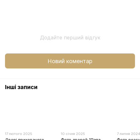
Додайте перший відгук
Новий коментар
Інші записи
17 лютого 2025
10 січня 2025
7 липня 202
Двері прихованого
Фото дверей "Папа
Фото розсу