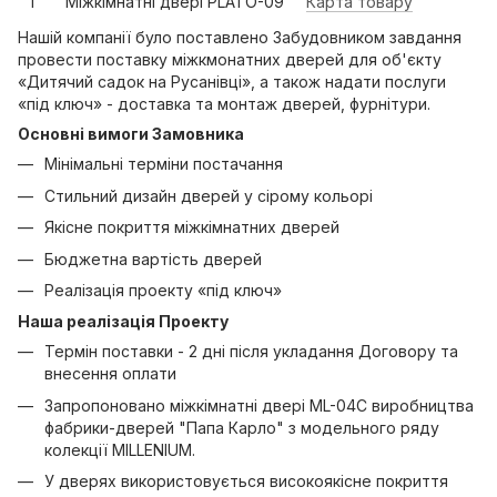
1
Міжкімнатні двері PLATO-09
Карта товару
Нашій компанії було поставлено Забудовником завдання
провести поставку міжкмонатних дверей для об'єкту
«Дитячий садок на Русанівці», а також надати послуги
«під ключ» - доставка та монтаж дверей, фурнітури.
Основні вимоги Замовника
Мінімальні терміни постачання
Стильний дизайн дверей у сірому кольорі
Якісне покриття міжкімнатних дверей
Бюджетна вартість дверей
Реалізація проекту «під ключ»
Наша реалізація Проекту
Термін поставки - 2 дні після укладання Договору та
внесення оплати
Запропоновано міжкімнатні двері ML-04C виробництва
фабрики-дверей "Папа Карло" з модельного ряду
колекції MILLENIUM.
У дверях використовується високоякісне покриття