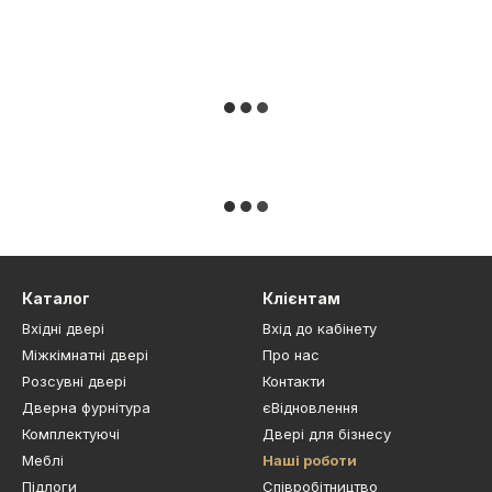
Каталог
Клієнтам
Вхідні двері
Вхід до кабінету
Міжкімнатні двері
Про нас
Розсувні двері
Контакти
Дверна фурнітура
єВідновлення
Комплектуючі
Двері для бізнесу
Меблі
Наші роботи
Підлоги
Cпівробітництво