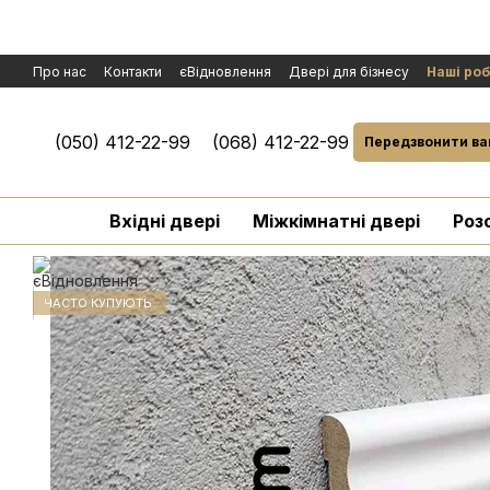
Перейти к основному контенту
Про нас
Контакти
єВідновлення
Двері для бізнесу
Наші ро
Політика конфіденційності
Обмін та повернення
Договір публ
Умови гарантії і сервісного обслуговування
Розгляд рекламаці
(050) 412-22-99
(068) 412-22-99
Передзвонити ва
Вхідні двері
Міжкімнатні двері
Роз
ЧАСТО КУПУЮТЬ