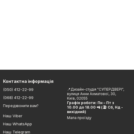
Контактна інформація
(050) 412-22-99
📍Дизайн-студія "СУПЕРДВЕРІ",
вулиця Анни Ахматової, 30,
(068) 412-22-99
Київ, 02055
Графік роботи: Пн – Пт з
Передзвонити вам?
10.00 до 18.00 📲 (🏖 Сб, Нд -
вихідний)
Наш Viber
Мапа проїзду
Наш WhatsApp
Наш Telegram