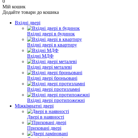
0
Мій кошик
Додайте товари до кошика
Вхідні двері
Вхідні двері в будинок
Вхідні двері в квартиру
Вхідні МДФ
Вхідні двері металеві
Вхідні двері броньовані
Вхідні двері протизламні
Вхідні двері протипожежні
Міжкімнатні двері
Двері в наявності
Приховані двері