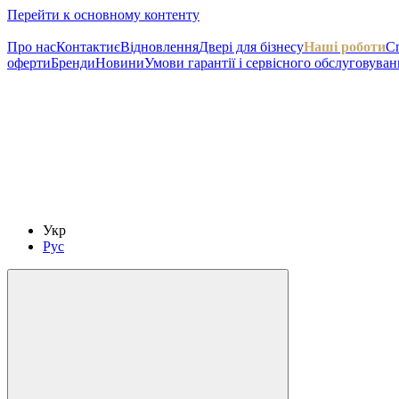
Перейти к основному контенту
Про нас
Контакти
єВідновлення
Двері для бізнесу
Наші роботи
C
оферти
Бренди
Новини
Умови гарантії і сервісного обслуговуван
Укр
Рус