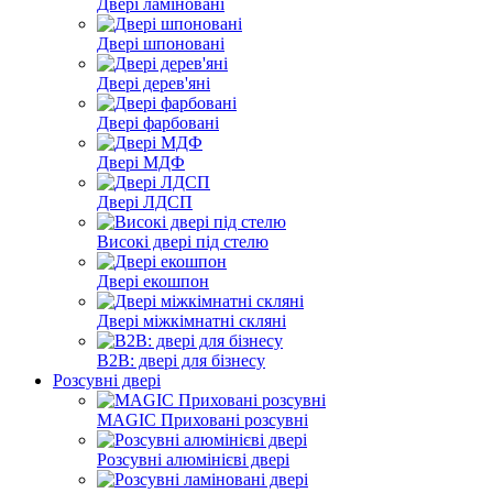
Двері ламіновані
Двері шпоновані
Двері дерев'яні
Двері фарбовані
Двері МДФ
Двері ЛДСП
Високі двері під стелю
Двері екошпон
Двері міжкімнатні скляні
B2B: двері для бізнесу
Розсувні двері
MAGIC Приховані розсувні
Розсувні алюмінієві двері