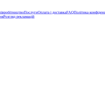
півробітництво
Послуги
Оплата і доставка
FAQ
Політика конфіден
ня
Розгляд рекламацій