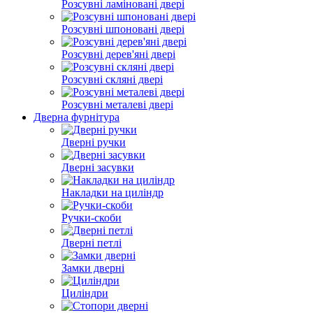
Розсувні ламіновані двері
Розсувні шпоновані двері
Розсувні дерев'яні двері
Розсувні скляні двері
Розсувні металеві двері
Дверна фурнітура
Дверні ручки
Дверні засувки
Накладки на циліндр
Ручки-скоби
Дверні петлі
Замки дверні
Циліндри