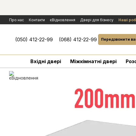
Перейти к основному контенту
Про нас
Контакти
єВідновлення
Двері для бізнесу
Наші ро
Політика конфіденційності
Обмін та повернення
Договір публ
Умови гарантії і сервісного обслуговування
Розгляд рекламаці
(050) 412-22-99
(068) 412-22-99
Передзвонити ва
Вхідні двері
Міжкімнатні двері
Роз