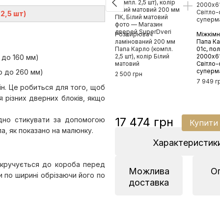
2,5 шт)
Розширювач
Міжкімн
ламінований 200 мм
Папа К
Папа Карло (компл.
01с, по
2,5 шт), колір Білий
2000х61
 до 160 мм)
матовий
Світло-
суперм
ю до 260 мм)
2 500 грн
7 949 г
ін. Це робиться для того, щоб
я різних дверних блоків, якщо
17 474 грн
ідно стикувати за допомогою
Купити
а, як показано на малюнку.
Характеристик
икручується до короба перед
Можлива
О
 по ширині обрізаючи його по
доставка