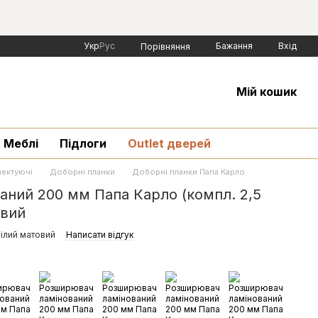
Укр
Рус
Бажання
Вхід
Порівняння
Мій кошик
Меблі
Підлоги
Outlet дверей
ектуючі
Доборні планки
Доборні планки Папа Карло
ний 200 мм Папа Карло (компл. 2,5
овий
Білий матовий
Написати відгук