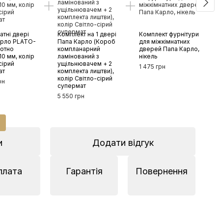
атні двері
Комплект на 1 двері
Комплект фурнітури
Роз
арло PLATO-
Папа Карло (Короб
для міжкімнатних
ламі
лотно
компланарний
дверей Папа Карло,
Папа
0 мм, колір
ламінований з
нікель
2,5 ш
сірий
ущільнювачем + 2
мато
1 475 грн
ат
комплекта лиштви),
2 50
колір Світло-сірий
рн
супермат
5 550 грн
13
и
Додати відгук
плата
Гарантія
Повернення