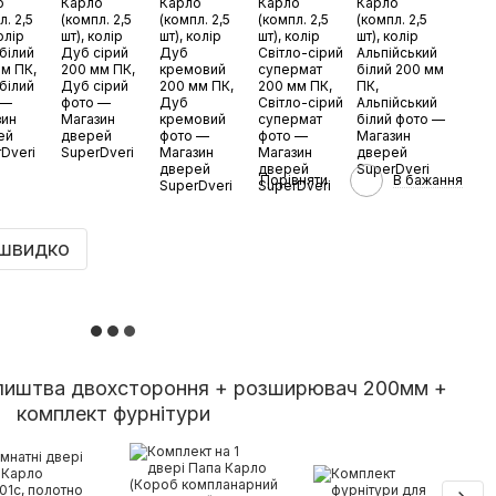
Порівняти
В бажання
швидко
 лиштва двохстороння + розширювач 200мм +
П
комплект фурнітури