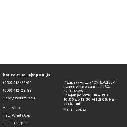
Контактна інформація
(050) 412-22-99
📍Дизайн-студія "СУПЕРДВЕРІ",
вулиця Анни Ахматової, 30,
(068) 412-22-99
Київ, 02055
Графік роботи: Пн – Пт з
Передзвонити вам?
10.00 до 18.00 📲 (🏖 Сб, Нд -
вихідний)
Наш Viber
Мапа проїзду
Наш WhatsApp
Наш Telegram