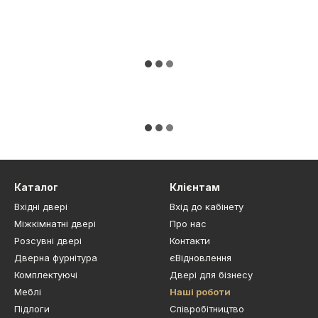
Каталог
Клієнтам
Вхідні двері
Вхід до кабінету
Міжкімнатні двері
Про нас
Розсувні двері
Контакти
Дверна фурнітура
єВідновлення
Комплектуючі
Двері для бізнесу
Меблі
Наші роботи
Підлоги
Cпівробітництво