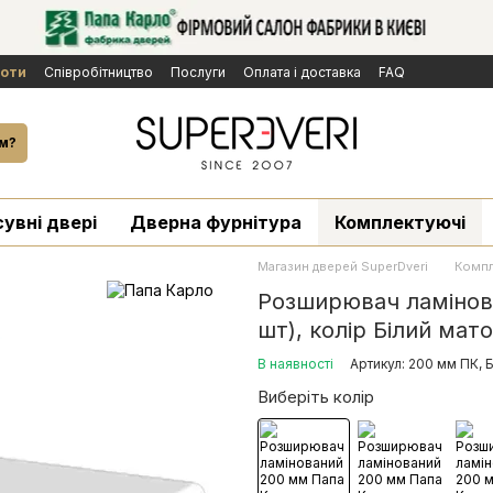
боти
Cпівробітництво
Послуги
Оплата і доставка
FAQ
ічної оферти
Бренди
Новини
й
м?
сувні двері
Дверна фурнітура
Комплектуючі
Магазин дверей SuperDveri
Компл
Розширювач ламінова
шт), колір Білий мат
В наявності
Артикул: 200 мм ПК, 
Виберіть колір