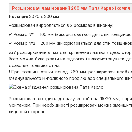
Розширювач ламінований 200 мм Папа Карло (компл. 
Розміри:
2070 х 200 мм
Розширювач виробляється в 2 розмірах в ширину:
✔ Розмір №1 = 100 мм (викорістовється для стін товщиною
✔ Розмір №2 = 200 мм (викорістовється для стін товщино
👍У розширювачів є паз для кріплення лиштви з двох стор
його можна було різати на підлогах і використовувати дл
дозволяє товщина стіни.
❗️При товщині стінки понад 260 мм розширювач необх
з'єднувального Н-подібного профілю або спеціального шип
Розширювач заходить до пазу короба на 15-20 мм, і пр
монтажем. При необхідності розширювач можна зменшити
лицьовій стороні.