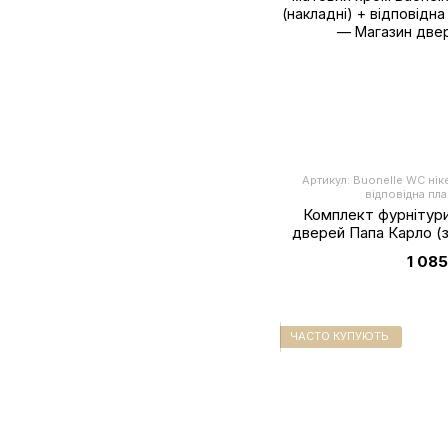
Артикул: Buonelle WC нікел
відповідна пл
Комплект фурнітури
дверей Папа Карло (з
матови
1 085
ЧАСТО КУПУЮТЬ