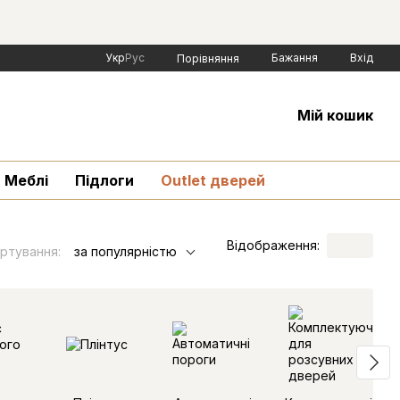
Укр
Рус
Бажання
Вхід
Порівняння
Мій кошик
Меблі
Підлоги
Outlet дверей
Відображення:
ртування:
за популярністю