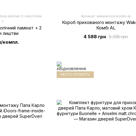
kop-laminat-2-nalichnika
Артикул: wakewood-kombi-al
1
Короб прихованого монтажу Wa
пічний ламінат + 2
Комбі AL
и лиштви
4 588 грн
5 335 грн
н/компл.
ЧАСТО КУПУЮТЬ