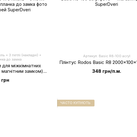
ь + 3 петлі (накладні) +
Артикул: Basic R8-100 acryl
анка до замка
Плінтус Rodos Basic R8 2000x100x1
 для міжкімнатних
 магнітним замком),
348 грн/п.м.
й хром
 грн
ЧАСТО КУПУЮТЬ