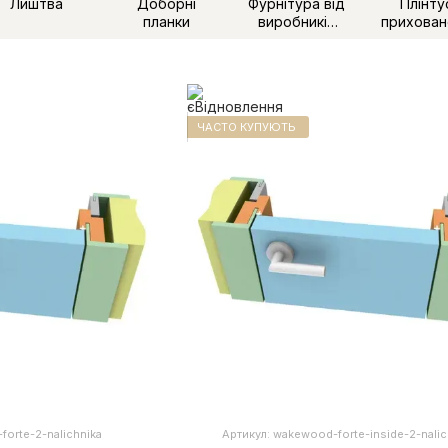
Лиштва
Доборні
Фурнітура від
Плінту
планки
виробників
прихован
дверей
монта
ЧАСТО КУПУЮТЬ
forte-2-nalichnika
Артикул: wakewood-forte-inside-2-nalic