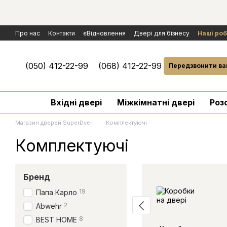
Перейти к основному контенту
Про нас
Контакти
єВідновлення
Двері для бізнесу
Наші ро
Політика конфіденційності
Обмін та повернення
Договір публ
Умови гарантії і сервісного обслуговування
Розгляд рекламаці
(050) 412-22-99
(068) 412-22-99
Передзвонити ва
Вхідні двері
Міжкімнатні двері
Роз
Магазин дверей SuperDveri
Комплектуючі
Комплектуючі
Бренд
19
Папа Карло
2
Abwehr
8
BEST HOME