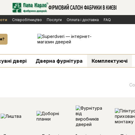
боти
Cпівробітництво
Послуги
Оплата і доставка
FAQ
ічної оферти
Бренди
Новини
й
м?
сувні двері
Дверна фурнітура
Комплектуючі
Со