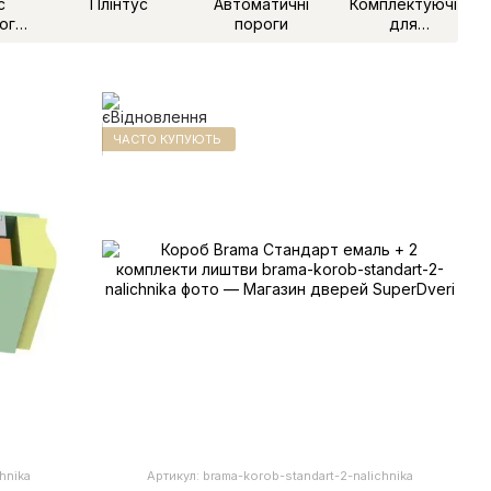
с
Плінтус
Автоматичні
Комплектуючі
ого
пороги
для
жу
розсувних
дверей
ЧАСТО КУПУЮТЬ
hnika
Артикул: brama-korob-standart-2-nalichnika