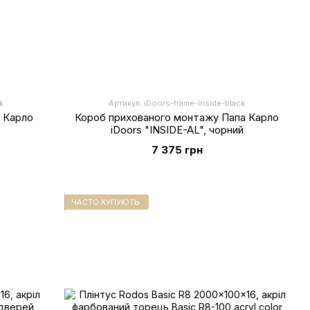
k
Артикул: iDoors-frame-inside-black
 Карло
Короб прихованого монтажу Папа Карло
iDoors "INSIDE-AL", чорний
7 375 грн
ЧАСТО КУПУЮТЬ