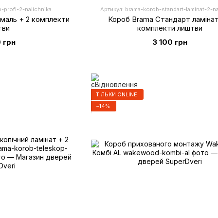
-profi-2-nalichnika
Артикул: brama-korob-standart-laminat-2-na
маль + 2 комплекти
Короб Brama Стандарт ламінат
тви
комплекти лиштви
 грн
3 100 грн
ТІЛЬКИ ONLINE
−14%