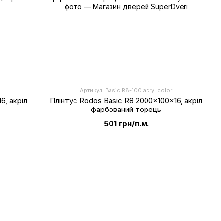
Артикул: Basic R8-100 acryl color
6, акріл
Плінтус Rodos Basic R8 2000x100x16, акріл
фарбований торець
501 грн/п.м.