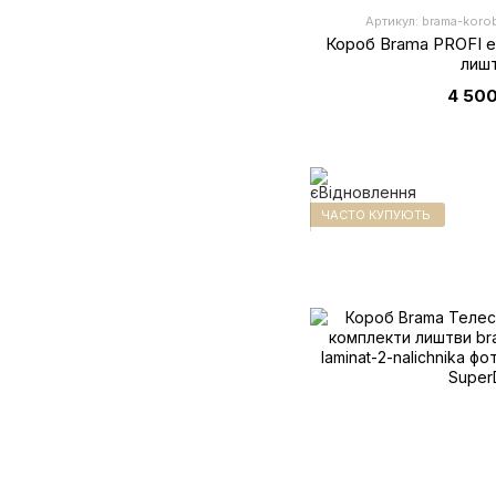
Артикул: brama-korob
Короб Brama PROFI е
лиш
4 500
ЧАСТО КУПУЮТЬ