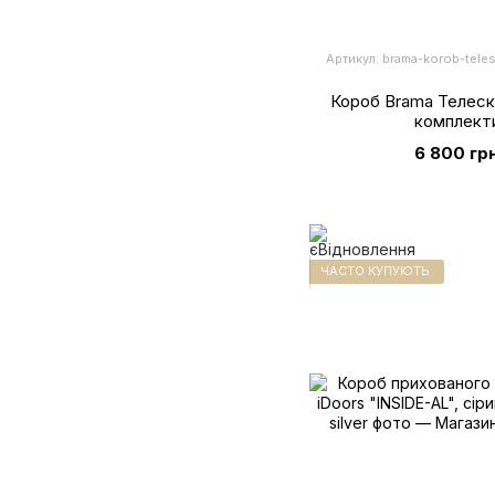
Артикул: brama-korob-teles
Короб Brama Телеско
комплект
6 800 гр
ЧАСТО КУПУЮТЬ