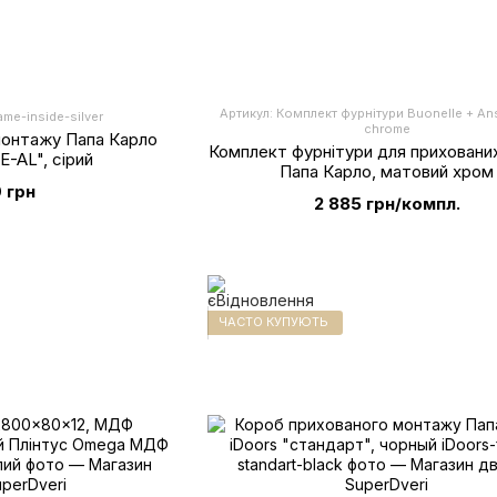
Артикул: Комплект фурнітури Buonelle + Ans
ame-inside-silver
chrome
монтажу Папа Карло
Комплект фурнітури для приховани
E-AL", сірий
Папа Карло, матовий хром
 грн
2 885 грн/компл.
ЧАСТО КУПУЮТЬ