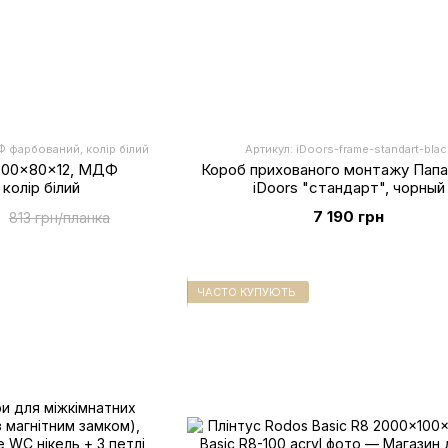
Ф фарбований, колір білий
Артикул: iDoors-frame-standart-blac
800x80x12, МДФ
Короб прихованого монтажу Папа
колір білий
iDoors "стандарт", чорный
7 190 грн
813 грн/планка
ЧАСТО КУПУЮТЬ