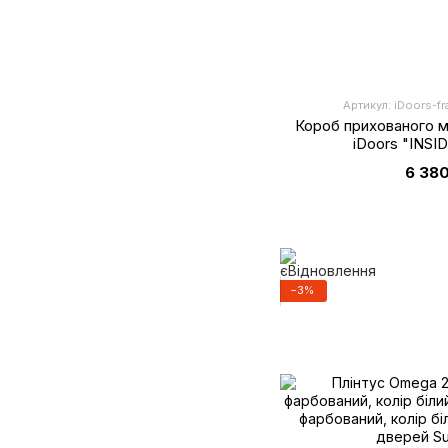
Артикул: iDoors-fr
Короб прихованого 
iDoors "INSID
6 380
−3%