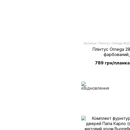
Артикул: Плінтус Omega МД
Плінтус Omega 2
фарбований, 
789 грн/планка