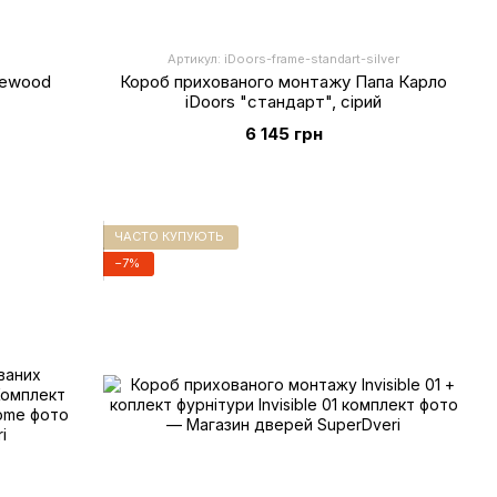
Артикул: iDoors-frame-standart-silver
kewood
Короб прихованого монтажу Папа Карло
iDoors "стандарт", сірий
6 145 грн
ЧАСТО КУПУЮТЬ
−7%