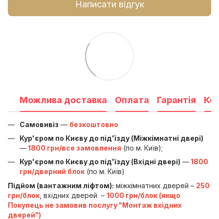
Написати відгук
Можлива доставка
Оплата
Гарантія
Ко
Самовивіз
—
безкоштовно
Кур'єром по Києву до під'їзду (Міжкімнатні двері)
—
1800 грн/все замовлення
(по м. Київ);
Кур'єром по Києву до під'їзду (Вхідні двері)
—
1800
грн/дверний блок
(по м. Київ)
Підйом (вантажним ліфтом):
міжкімнатних дверей –
250
грн/блок
, вхідних дверей –
1000 грн/блок (якщо
Покупець не замовив послугу "Монтаж вхідних
дверей")