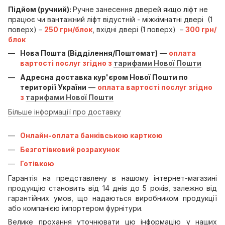
Підйом (ручний):
Ручне занесення дверей якщо ліфт не
працює чи вантажний ліфт відустній - міжкімнатні двері (1
поверх) –
250 грн/блок
, вхідні двері (1 поверх) –
300 грн/
блок
Нова Пошта (Відділення/Поштомат)
—
оплата
вартості послуг згідно з
тарифами Нової Пошти
Адресна доставка кур'єром Нової Пошти по
території України
—
оплата вартості послуг згідно
з
тарифами Нової Пошти
Більше інформації про доставку
Онлайн-оплата банківською карткою
Безготівковий розрахунок
Готівкою
Гарантія на представлену в нашому інтернет-магазині
продукцію становить від 14 днів до 5 років, залежно від
гарантійних умов, що надаються виробником продукції
або компанією імпортером фурнітури.
Велике прохання уточнювати цю інформацію у наших