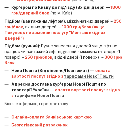
Кур'єром по Києву до під'їзду (Вхідні двері)
—
1800
грн/дверний блок
(по м. Київ)
Підйом (вантажним ліфтом):
міжкімнатних дверей –
250
грн/блок
, вхідних дверей –
1000 грн/блок (якщо
Покупець не замовив послугу "Монтаж вхідних
дверей")
Підйом (ручний):
Ручне занесення дверей якщо ліфт не
працює чи вантажний ліфт відустній - міжкімнатні двері (1
поверх) –
250 грн/блок
, вхідні двері (1 поверх) –
300 грн/
блок
Нова Пошта (Відділення/Поштомат)
—
оплата
вартості послуг згідно з
тарифами Нової Пошти
Адресна доставка кур'єром Нової Пошти по
території України
—
оплата вартості послуг згідно
з
тарифами Нової Пошти
Більше інформації про доставку
Онлайн-оплата банківською карткою
Безготівковий розрахунок