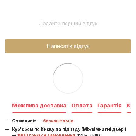
Додайте перший відгук
Написати відгук
Можлива доставка
Оплата
Гарантія
Ко
Самовивіз
—
безкоштовно
Кур'єром по Києву до під'їзду (Міжкімнатні двері)
—
1800 грн/все замовлення
(по м. Київ);