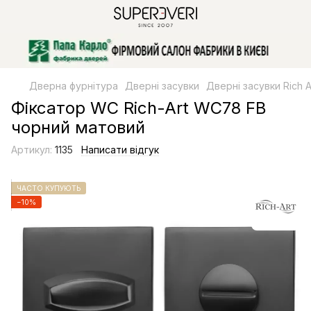
Дверна фурнітура
Дверні засувки
Дверні засувки Rich A
Фіксатор WC Rich-Art WC78 FB
чорний матовий
Артикул:
1135
Написати відгук
ЧАСТО КУПУЮТЬ
−10%