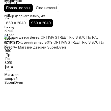
Відкривання
Права назовні
Ліве назовні
Розмір дверного блоку, мм
860 x 2040
960 x 2040