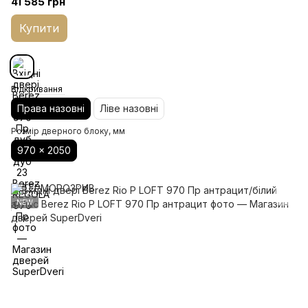
41 585 грн
Купити
Відкривання
Права назовні
Ліве назовні
Розмір дверного блоку, мм
970 x 2050
NEW