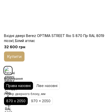
Вхідні двері Berez OPTIMA STREET Rio S 870 Пр RAL 8019
пісок\ Білий атлас
32 600 грн
Купити
Відкривання
Права назовні
Ліве назовні
Розмір дверного блоку, мм
870 х 2050
970 x 2050