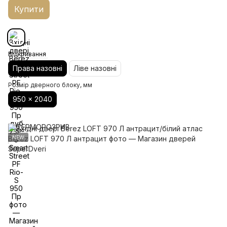
Купити
Відкривання
Права назовні
Ліве назовні
Розмір дверного блоку, мм
950 x 2040
NEW