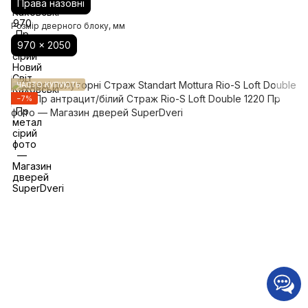
Права назовні
Розмір дверного блоку, мм
970 x 2050
ЧАСТО КУПУЮТЬ
−7%