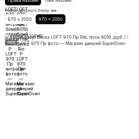
Права назовні
Ліве назовні
Розмір дверного блоку, мм
870 х 2050
970 x 2050
NEW