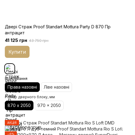
Двері Страж Proof Standart Mottura Party D 870 Пр
антрацит
41 125 грн
43 750 грн
Купити
Відкривання
Права назовні
Ліве назовні
Розмір дверного блоку, мм
870 х 2050
970 x 2050
АКЦІЯ
−6%