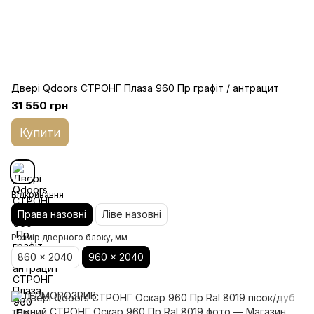
Двері Qdoors СТРОНГ Плаза 960 Пр графіт / антрацит
31 550 грн
Купити
Відкривання
Права назовні
Ліве назовні
Розмір дверного блоку, мм
860 x 2040
960 x 2040