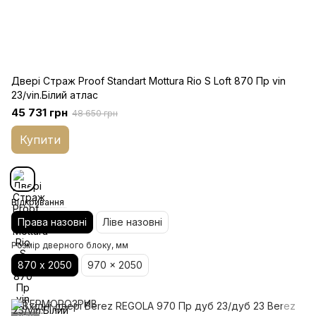
Двері Страж Proof Standart Mottura Rio S Loft 870 Пр vin
23/vin.Білий атлас
45 731 грн
48 650 грн
Купити
Відкривання
Права назовні
Ліве назовні
Розмір дверного блоку, мм
870 х 2050
970 x 2050