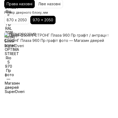
Права назовні
Ліве назовні
Розмір дверного блоку, мм
870 х 2050
970 x 2050