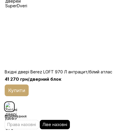
Вхідні двері Berez LOFT 970 Л антрацит/білий атлас
41 270 грн/дверний блок
Купити
Відкривання
Права назовні
Ліве назовні