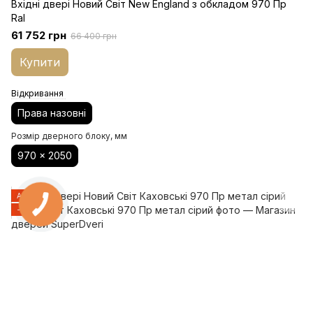
Вхідні двері Новий Світ New England з обкладом 970 Пр
Ral
61 752 грн
66 400 грн
Купити
Відкривання
Права назовні
Розмір дверного блоку, мм
970 x 2050
АКЦІЯ
−20%