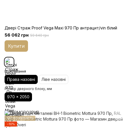
Двері Страж Proof Vega Maxi 970 Пр антрацит/vin білий
56 062 грн
59 640 грн
Купити
Відкривання
Права назовні
Ліве назовні
Розмір дверного блоку, мм
970 x 2050
ЧАСТО КУПУЮТЬ
−10%