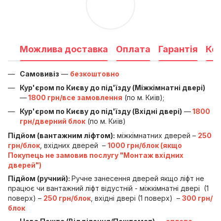
Можлива доставка
Оплата
Гарантія
Ко
Самовивіз
—
безкоштовно
Кур'єром по Києву до під'їзду (Міжкімнатні двері)
—
1800 грн/все замовлення
(по м. Київ);
Кур'єром по Києву до під'їзду (Вхідні двері)
—
1800
грн/дверний блок
(по м. Київ)
Підйом (вантажним ліфтом):
міжкімнатних дверей –
250
грн/блок
, вхідних дверей –
1000 грн/блок (якщо
Покупець не замовив послугу "Монтаж вхідних
дверей")
Підйом (ручний):
Ручне занесення дверей якщо ліфт не
працює чи вантажний ліфт відустній - міжкімнатні двері (1
поверх) –
250 грн/блок
, вхідні двері (1 поверх) –
300 грн/
блок