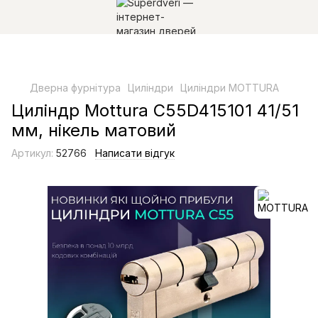
Дверна фурнітура
Циліндри
Циліндри MOTTURA
Циліндр Mottura C55D415101 41/51
мм, нікель матовий
Артикул:
52766
Написати відгук