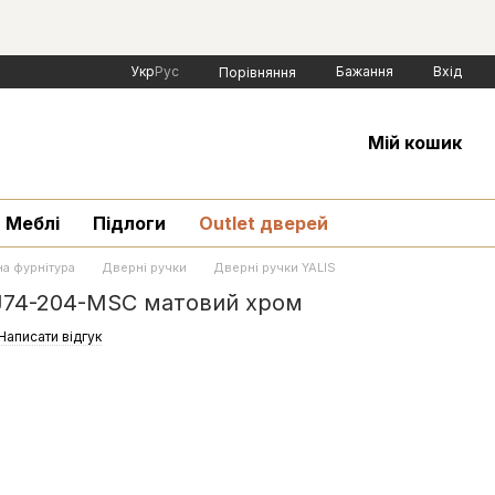
Укр
Рус
Бажання
Вхід
Порівняння
Мій кошик
Меблі
Підлоги
Outlet дверей
а фурнітура
Дверні ручки
Дверні ручки YALIS
BJ74-204-MSC матовий хром
Написати відгук