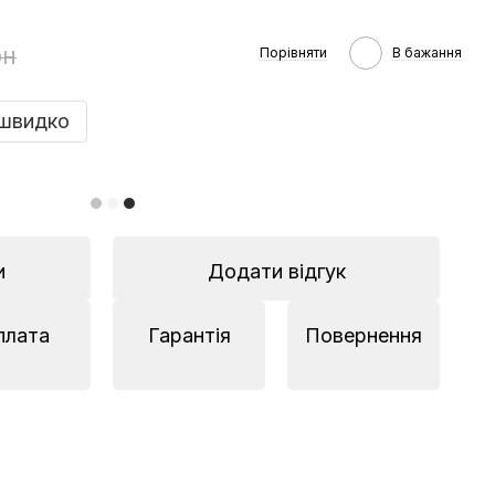
рн
Порівняти
В бажання
швидко
и
Додати відгук
плата
Гарантія
Повернення