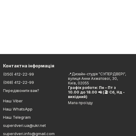
Контактна інформація
(050) 412-22-99
📍Дизайн-студія "СУПЕРДВЕРІ",
вулиця Анни Ахматової, 30,
(068) 412-22-99
Київ, 02055
Графік роботи: Пн – Пт з
Передзвонити вам?
10.00 до 18.00 📲 (🏖 Сб, Нд -
вихідний)
Наш Viber
Мапа проїзду
Наш WhatsApp
Наш Telegram
superdveri.ua@ukr.net
superdveri.info@gmail.com