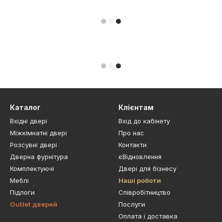
Каталог
Клієнтам
Вхідні двері
Вхід до кабінету
Міжкімнатні двері
Про нас
Розсувні двері
Контакти
Дверна фурнітура
єВідновлення
Комплектуючі
Двері для бізнесу
Меблі
Наші роботи
Підлоги
Cпівробітництво
Outlet дверей
Послуги
Оплата і доставка