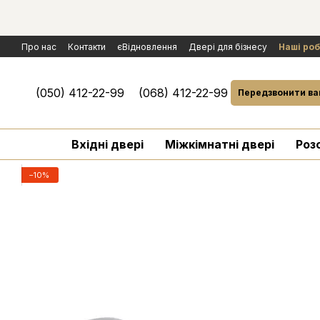
Перейти к основному контенту
Про нас
Контакти
єВідновлення
Двері для бізнесу
Наші ро
Політика конфіденційності
Обмін та повернення
Договір публ
Умови гарантії і сервісного обслуговування
Розгляд рекламаці
(050) 412-22-99
(068) 412-22-99
Передзвонити ва
Вхідні двері
Міжкімнатні двері
Роз
−10%