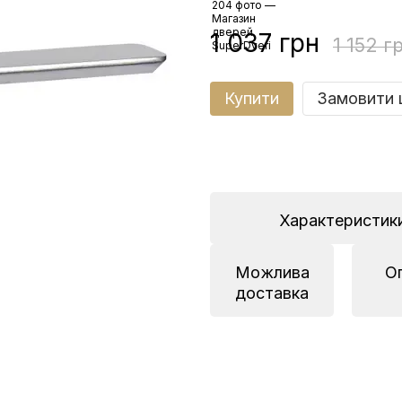
1 037 грн
1 152 г
Купити
Замовити 
Характеристик
Можлива
О
доставка