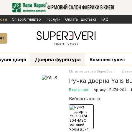
боти
Cпівробітництво
Послуги
Оплата і доставка
FAQ
ічної оферти
Бренди
Новини
й
м?
сувні двері
Дверна фурнітура
Комплектуючі
Магазин дверей SuperDveri
Дверн
Ручка дверна Yalis 
В наявності
Артикул: BJ74-204
Виберіть колір