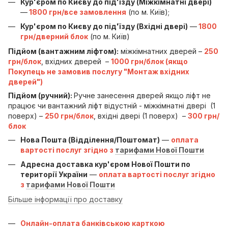
Кур'єром по Києву до під'їзду (Міжкімнатні двері)
—
1800 грн/все замовлення
(по м. Київ);
Кур'єром по Києву до під'їзду (Вхідні двері)
—
1800
грн/дверний блок
(по м. Київ)
Підйом (вантажним ліфтом):
міжкімнатних дверей –
250
грн/блок
, вхідних дверей –
1000 грн/блок (якщо
Покупець не замовив послугу "Монтаж вхідних
дверей")
Підйом (ручний):
Ручне занесення дверей якщо ліфт не
працює чи вантажний ліфт відустній - міжкімнатні двері (1
поверх) –
250 грн/блок
, вхідні двері (1 поверх) –
300 грн/
блок
Нова Пошта (Відділення/Поштомат)
—
оплата
вартості послуг згідно з
тарифами Нової Пошти
Адресна доставка кур'єром Нової Пошти по
території України
—
оплата вартості послуг згідно
з
тарифами Нової Пошти
Більше інформації про доставку
Онлайн-оплата банківською карткою