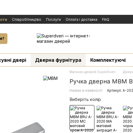
боти
Cпівробітництво
Послуги
Оплата і доставка
FAQ
ічної оферти
Бренди
Новини
й
м?
сувні двері
Дверна фурнітура
Комплектуючі
Магазин дверей SuperDveri
Дверн
Ручка дверна МВМ B
Немає в наявності
Артикул: A-20
Виберіть колір