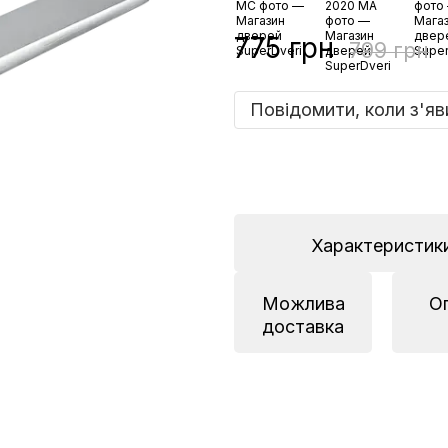
775 грн
799 грн
Повідомити, коли з'яв
Характеристик
Можлива
О
доставка