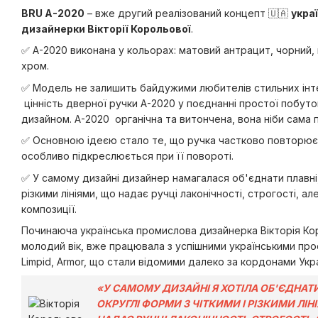
BRU А-2020
– вже другий реалізований концепт 🇺🇦
укра
дизайнерки Вікторії Корольової
.
✅ А-2020 виконана у кольорах: матовий антрацит, чорний,
хром.
✅ Модель не залишить байдужими любителів стильних інт
цінність дверної ручки А-2020 у поєднанні простої побуто
дизайном. А-2020 органічна та витончена, вона ніби сама 
✅ Основною ідеєю стало те, що ручка частково повторює
особливо підкреслюється при її повороті.
✅ У самому дизайні дизайнер намагалася об'єднати плавні, 
різкими лініями, що надає ручці лаконічності, строгості, але
композиції.
Починаюча українська промислова дизайнерка Вікторія Ко
молодий вік, вже працювала з успішними українськими проє
Limpid, Armor, що стали відомими далеко за кордонами Укра
«У САМОМУ ДИЗАЙНІ Я ХОТІЛА ОБ'ЄДНАТИ
ОКРУГЛІ ФОРМИ З ЧІТКИМИ І РІЗКИМИ ЛІН