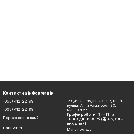
Контактна інформація
(050) 412-22-99
📍Дизайн-студія "СУПЕРДВЕРІ",
вулиця Анни Ахматової, 30,
(068) 412-22-99
Київ, 02055
Графік роботи: Пн – Пт з
Передзвонити вам?
10.00 до 18.00 📲 (🏖 Сб, Нд -
вихідний)
Наш Viber
Мапа проїзду