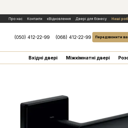
Перейти к основному контенту
Про нас
Контакти
єВідновлення
Двері для бізнесу
Наші ро
Політика конфіденційності
Обмін та повернення
Договір публ
Умови гарантії і сервісного обслуговування
Розгляд рекламаці
(050) 412-22-99
(068) 412-22-99
Передзвонити ва
Вхідні двері
Міжкімнатні двері
Роз