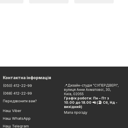
Контактна інформація
(050) 412-22-99
📍Дизайн-студія "СУПЕРДВЕРІ",
вулиця Анни Ахматової, 30,
(068) 412-22-99
Київ, 02055
Графік роботи: Пн – Пт з
Передзвонити вам?
10.00 до 18.00 📲 (🏖 Сб, Нд -
вихідний)
Наш Viber
Мапа проїзду
Наш WhatsApp
Наш Telegram