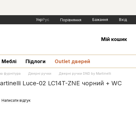
Укр
Рус
Бажання
Вхід
Порівняння
Мій кошик
Меблі
Підлоги
Outlet дверей
а фурнітура
Дверні ручки
Дверні ручки DND by Martinelli
rtinelli Luce-02 LC14T-ZNE чорний + WC
Написати відгук