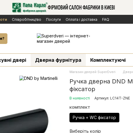
боти
Cпівробітництво
Послуги
Оплата і доставка
FAQ
ічної оферти
Бренди
Новини
й
м?
сувні двері
Дверна фурнітура
Комплектуючі
Магазин дверей SuperDveri
Дверн
Ручка дверна DND Ma
фіксатор
В наявності
Артикул: LC14T-ZNE
комплект
Ручка + WC фіксатор
Виберіть колір