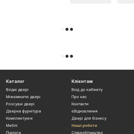
Каталог
Клієнтам
Вхідні двері
Вхід до кабінету
Міжкімнатні двері
Про нас
Розсувні двері
Контакти
Дверна фурнітура
єВідновлення
Комплектуючі
Двері для бізнесу
Меблі
Наші роботи
Підлоги
Cпівробітництво