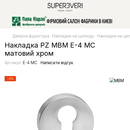
Дверна фурнітура
Накладки на циліндр
Накладки на ци
Накладка PZ МВМ E-4 MC
матовий хром
Артикул:
E-4 MC
Написати відгук
−3%