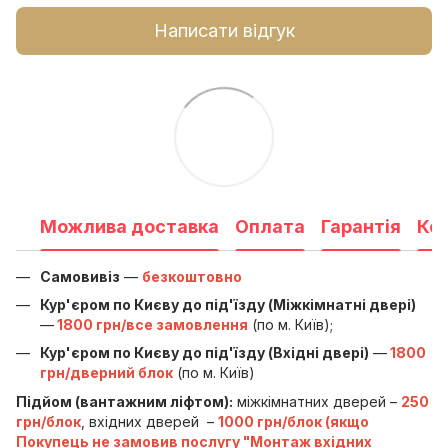
Написати відгук
Можлива доставка
Оплата
Гарантія
Ко
Самовивіз
—
безкоштовно
Кур'єром по Києву до під'їзду (Міжкімнатні двері)
—
1800 грн/все замовлення
(по м. Київ);
Кур'єром по Києву до під'їзду (Вхідні двері)
—
1800
грн/дверний блок
(по м. Київ)
Підйом (вантажним ліфтом):
міжкімнатних дверей –
250
грн/блок
, вхідних дверей –
1000 грн/блок (якщо
Покупець не замовив послугу "Монтаж вхідних