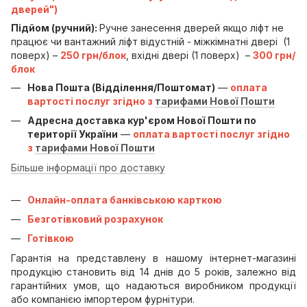
дверей")
Підйом (ручний):
Ручне занесення дверей якщо ліфт не
працює чи вантажний ліфт відустній - міжкімнатні двері (1
поверх) –
250 грн/блок
, вхідні двері (1 поверх) –
300 грн/
блок
Нова Пошта (Відділення/Поштомат)
—
оплата
вартості послуг згідно з
тарифами Нової Пошти
Адресна доставка кур'єром Нової Пошти по
території України
—
оплата вартості послуг згідно
з
тарифами Нової Пошти
Більше інформації про доставку
Онлайн-оплата банківською карткою
Безготівковий розрахунок
Готівкою
Гарантія на представлену в нашому інтернет-магазині
продукцію становить від 14 днів до 5 років, залежно від
гарантійних умов, що надаються виробником продукції
або компанією імпортером фурнітури.