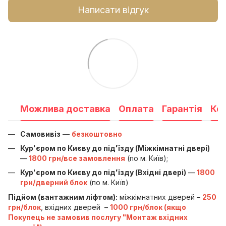
Написати відгук
Можлива доставка
Оплата
Гарантія
Ко
Самовивіз
—
безкоштовно
Кур'єром по Києву до під'їзду (Міжкімнатні двері)
—
1800 грн/все замовлення
(по м. Київ);
Кур'єром по Києву до під'їзду (Вхідні двері)
—
1800
грн/дверний блок
(по м. Київ)
Підйом (вантажним ліфтом):
міжкімнатних дверей –
250
грн/блок
, вхідних дверей –
1000 грн/блок (якщо
Покупець не замовив послугу "Монтаж вхідних