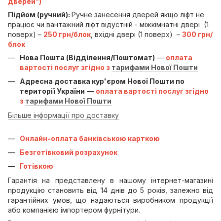
дверей")
Підйом (ручний):
Ручне занесення дверей якщо ліфт не
працює чи вантажний ліфт відустній - міжкімнатні двері (1
поверх) –
250 грн/блок
, вхідні двері (1 поверх) –
300 грн/
блок
Нова Пошта (Відділення/Поштомат)
—
оплата
вартості послуг згідно з
тарифами Нової Пошти
Адресна доставка кур'єром Нової Пошти по
території України
—
оплата вартості послуг згідно
з
тарифами Нової Пошти
Більше інформації про доставку
Онлайн-оплата банківською карткою
Безготівковий розрахунок
Готівкою
Гарантія на представлену в нашому інтернет-магазині
продукцію становить від 14 днів до 5 років, залежно від
гарантійних умов, що надаються виробником продукції
або компанією імпортером фурнітури.