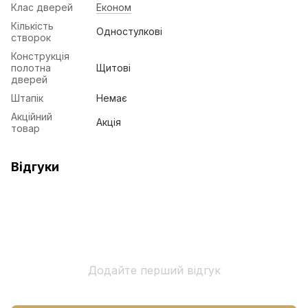
Клас дверей
Економ
Кількість
Одностулкові
створок
Конструкція
полотна
Щитові
дверей
Штапік
Немає
Акційний
Акція
товар
Відгуки
Додайте перший відгук