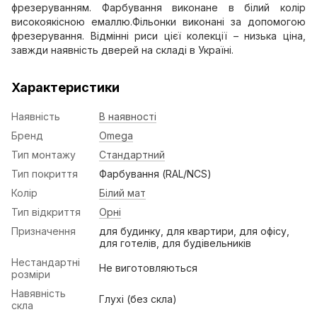
фрезеруванням. Фарбування виконане в білий колір
високоякісною емаллю.Фільонки виконані за допомогою
фрезерування. Відмінні риси цієї колекції – низька ціна,
завжди наявність дверей на складі в Україні.
Характеристики
Наявність
В наявності
Бренд
Omega
Тип монтажу
Стандартний
Тип покриття
Фарбування (RAL/NCS)
Колір
Білий мат
Тип відкриття
Орні
Призначення
для будинку, для квартири, для офісу,
для готелів, для будівельників
Нестандартні
Не виготовляються
розміри
Навявність
Глухі (без скла)
скла