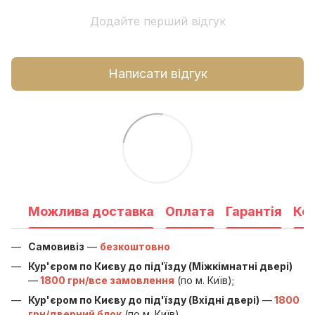
Додайте перший відгук
Написати відгук
Можлива доставка
Оплата
Гарантія
Ко
Самовивіз
—
безкоштовно
Кур'єром по Києву до під'їзду (Міжкімнатні двері)
—
1800 грн/все замовлення
(по м. Київ);
Кур'єром по Києву до під'їзду (Вхідні двері)
—
1800
грн/дверний блок
(по м. Київ)