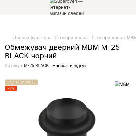
Дверна фурнітура
Стопори дверні
Стопори дверні МВ
Обмежувач дверний МВМ M-25
BLACK чорний
Артикул:
M-25 BLACK
Написати відгук
ЧАСТО КУПУЮТЬ
−3%