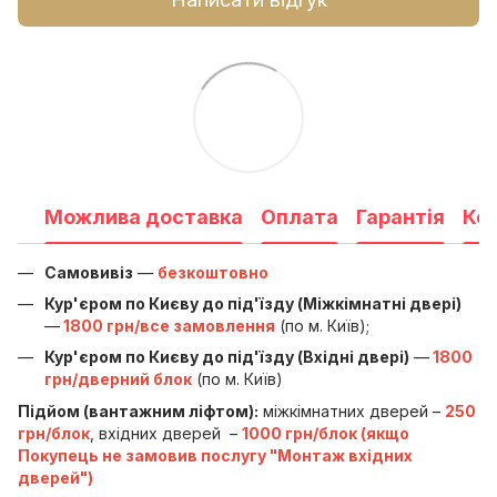
Можлива доставка
Оплата
Гарантія
Ко
Самовивіз
—
безкоштовно
Кур'єром по Києву до під'їзду (Міжкімнатні двері)
—
1800 грн/все замовлення
(по м. Київ);
Кур'єром по Києву до під'їзду (Вхідні двері)
—
1800
грн/дверний блок
(по м. Київ)
Підйом (вантажним ліфтом):
міжкімнатних дверей –
250
грн/блок
, вхідних дверей –
1000 грн/блок (якщо
Покупець не замовив послугу "Монтаж вхідних
дверей")