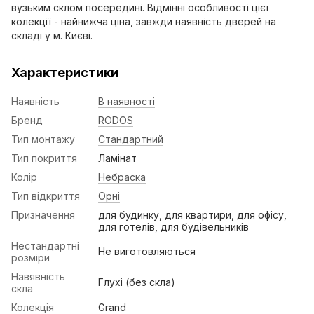
вузьким склом посередині. Відмінні особливості цієї
колекції - найнижча ціна, завжди наявність дверей на
складі у м. Києві.
Характеристики
Наявність
В наявності
Бренд
RODOS
Тип монтажу
Стандартний
Тип покриття
Ламінат
Колір
Небраска
Тип відкриття
Орні
Призначення
для будинку, для квартири, для офісу,
для готелів, для будівельників
Нестандартні
Не виготовляються
розміри
Навявність
Глухі (без скла)
скла
Колекція
Grand