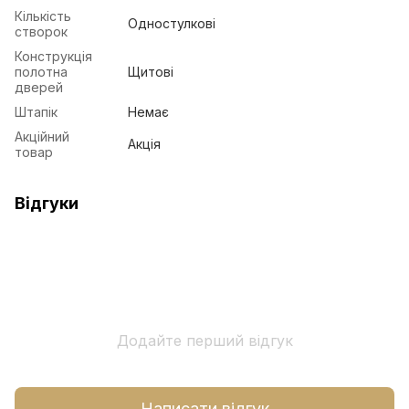
Кількість
Одностулкові
створок
Конструкція
полотна
Щитові
дверей
Штапік
Немає
Акційний
Акція
товар
Відгуки
Додайте перший відгук
Написати відгук