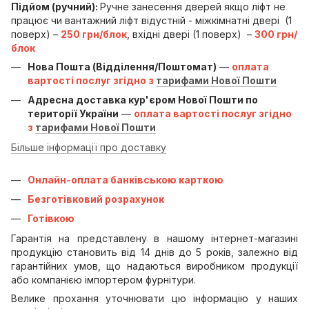
Підйом (ручний):
Ручне занесення дверей якщо ліфт не
працює чи вантажний ліфт відустній - міжкімнатні двері (1
поверх) –
250 грн/блок
, вхідні двері (1 поверх) –
300 грн/
блок
Нова Пошта (Відділення/Поштомат)
—
оплата
вартості послуг згідно з
тарифами Нової Пошти
Адресна доставка кур'єром Нової Пошти по
території України
—
оплата вартості послуг згідно
з
тарифами Нової Пошти
Більше інформації про доставку
Онлайн-оплата банківською карткою
Безготівковий розрахунок
Готівкою
Гарантія на представлену в нашому інтернет-магазині
продукцію становить від 14 днів до 5 років, залежно від
гарантійних умов, що надаються виробником продукції
або компанією імпортером фурнітури.
Велике прохання уточнювати цю інформацію у наших