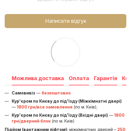
Написати відгук
Можлива доставка
Оплата
Гарантія
Ко
Самовивіз
—
безкоштовно
Кур'єром по Києву до під'їзду (Міжкімнатні двері)
—
1800 грн/все замовлення
(по м. Київ);
Кур'єром по Києву до під'їзду (Вхідні двері)
—
1800
грн/дверний блок
(по м. Київ)
Підйом (вантажним ліфтом):
міжкімнатних дверей –
250