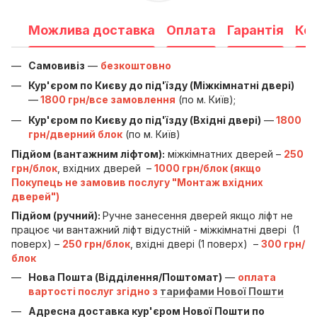
Можлива доставка
Оплата
Гарантія
Ко
Самовивіз
—
безкоштовно
Кур'єром по Києву до під'їзду (Міжкімнатні двері)
—
1800 грн/все замовлення
(по м. Київ);
Кур'єром по Києву до під'їзду (Вхідні двері)
—
1800
грн/дверний блок
(по м. Київ)
Підйом (вантажним ліфтом):
міжкімнатних дверей –
250
грн/блок
, вхідних дверей –
1000 грн/блок (якщо
Покупець не замовив послугу "Монтаж вхідних
дверей")
Підйом (ручний):
Ручне занесення дверей якщо ліфт не
працює чи вантажний ліфт відустній - міжкімнатні двері (1
поверх) –
250 грн/блок
, вхідні двері (1 поверх) –
300 грн/
блок
Нова Пошта (Відділення/Поштомат)
—
оплата
вартості послуг згідно з
тарифами Нової Пошти
Адресна доставка кур'єром Нової Пошти по