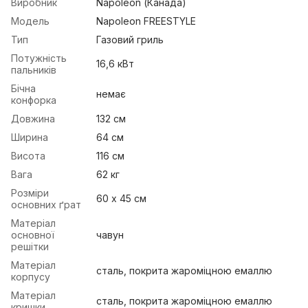
Виробник
Napoleon (Канада)
Модель
Napoleon FREESTYLE
Тип
Газовий гриль
Потужність
16,6 кВт
пальників
Бічна
немає
конфорка
Довжина
132 см
Ширина
64 см
Висота
116 см
Вага
62 кг
Розміри
60 х 45 см
основних ґрат
Матеріал
основної
чавун
решітки
Матеріал
сталь, покрита жароміцною емаллю
корпусу
Матеріал
сталь, покрита жароміцною емаллю
кришки