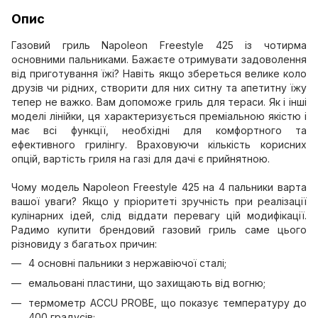
Опис
Газовий гриль Napoleon Freestyle 425 із чотирма
основними пальниками. Бажаєте отримувати задоволення
від приготування їжі? Навіть якщо збереться велике коло
друзів чи рідних, створити для них ситну та апетитну їжу
тепер не важко. Вам допоможе гриль для тераси. Як і інші
моделі лінійки, ця характеризується преміальною якістю і
має всі функції, необхідні для комфортного та
ефективного грилінгу. Враховуючи кількість корисних
опцій, вартість гриля на газі для дачі є прийнятною.
Чому модель Napoleon Freestyle 425 на 4 пальники варта
вашої уваги? Якщо у пріоритеті зручність при реалізації
кулінарних ідей, слід віддати перевагу цій модифікації.
Радимо купити брендовий газовий гриль саме цього
різновиду з багатьох причин:
4 основні пальники з нержавіючої сталі;
емальовані пластини, що захищають від вогню;
термометр ACCU PROBE, що показує температуру до
400 градусів;