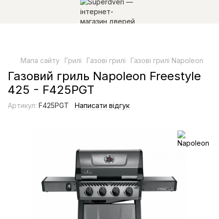
Мапа сайту
Грилі
Газові грилі
Газові грилі Napoleon
Газовий гриль Napoleon Freestyle
425 - F425PGT
Артикул:
F425PGT
Написати відгук