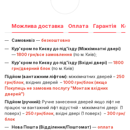
Можлива доставка
Оплата
Гарантія
Ко
Самовивіз
—
безкоштовно
Кур'єром по Києву до під'їзду (Міжкімнатні двері)
—
1800 грн/все замовлення
(по м. Київ);
Кур'єром по Києву до під'їзду (Вхідні двері)
—
1800
грн/дверний блок
(по м. Київ)
Підйом (вантажним ліфтом):
міжкімнатних дверей –
250
грн/блок
, вхідних дверей –
1000 грн/блок (якщо
Покупець не замовив послугу "Монтаж вхідних
дверей")
Підйом (ручний):
Ручне занесення дверей якщо ліфт не
працює чи вантажний ліфт відустній - міжкімнатні двері (1
поверх) –
250 грн/блок
, вхідні двері (1 поверх) –
300 грн/
блок
Нова Пошта (Відділення/Поштомат)
—
оплата