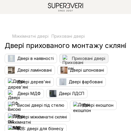
Міжкімнатні двері
Приховані двері
Двері прихованого монтажу скляні
Двері в наявності
Приховані двері
Двері ламіновані
Двері шпоновані
Двері дерев'яні
Двері фарбовані
Двері МДФ
Двері ЛДСП
Високі двері під стелю
Двері екошпон
Двері міжкімнатні скляні
B2B: двері для бізнесу