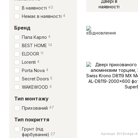
Двері в
наявності
43
В наявності
4
Немає в наявності
Бренд
4
Папа Карло
14
BEST HOME
11
ELDOOR
4
Lorenti
4
Porta Nova
5
Secret Doors
4
WAKEWOOD
Тип монтажу
47
Прихований
Тип покриття
Грунт (під
Артикул: BH Bridge
27
фарбування)