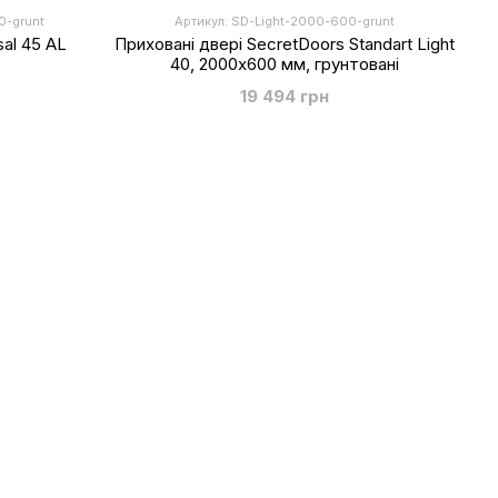
0-grunt
Артикул: SD-Light-2000-600-grunt
sal 45 AL
Приховані двері SecretDoors Standart Light
40, 2000х600 мм, грунтовані
19 494 грн