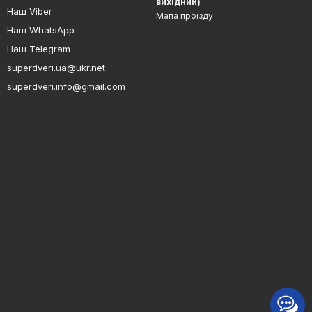
вихідний)
Наш Viber
Мапа проїзду
Наш WhatsApp
Наш Telegram
superdveri.ua@ukr.net
superdveri.info@gmail.com