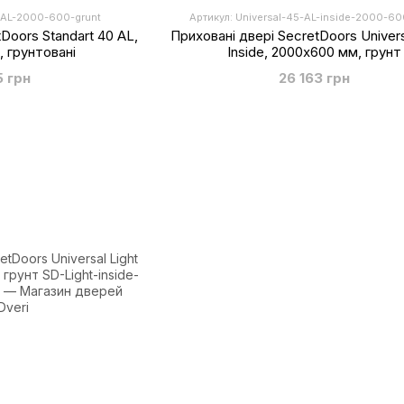
0-AL-2000-600-grunt
Артикул: Universal-45-AL-inside-2000-60
Doors Standart 40 AL,
Приховані двері SecretDoors Univer
 грунтовані
Inside, 2000х600 мм, грунт
5 грн
26 163 грн