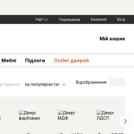
Укр
Рус
Бажання
Вхід
Порівняння
Мій кошик
Меблі
Підлоги
Outlet дверей
Відображення:
ртування:
за популярністю