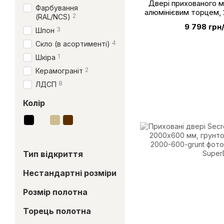
Двері прихованого м
Фарбування
алюмінієвим торцем,
2
(RAL/NCS)
Swiss Krono D811
9 798 грн
3
Шпон
4
Скло (в асортименті)
1
Шкіра
2
Керамограніт
8
ЛДСП
Колір
Тип відкриття
Нестандартні розміри
Розмір полотна
Торець полотна