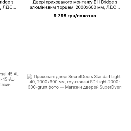
idge з
Двері прихованого монтажу BH Bridge з
м, ЛДСП
алюмінієвим торцем, 2000х600 мм, ЛДСП
імо
Swiss Krono D2193 PR Ясен Шімо світлий
9 798 грн/полотно