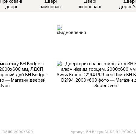
Приховані
Двері
Двері
Двері
двері
ламіновані
шпоновані
дерев'я
-AL-D8119-2000x600
Артикул: BH Bridge-AL-D2194-2000x