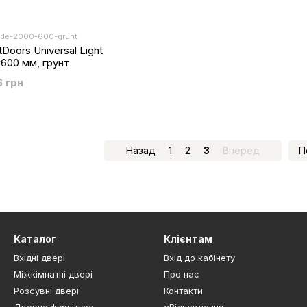
side-2000-600-grunt
Doors Universal Light
х600 мм, грунт
6 грн
Назад
1
2
3
Вперед
П
Каталог
Клієнтам
Вхідні двері
Вхід до кабінету
Міжкімнатні двері
Про нас
Розсувні двері
Контакти