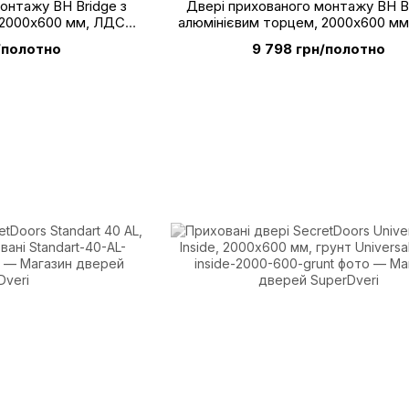
онтажу BH Bridge з
Двері прихованого монтажу BH Br
 2000х600 мм, ЛДСП
алюмінієвим торцем, 2000х600 м
9 MX Морений дуб
Swiss Krono D2194 PR Ясен Ш
/полотно
9 798 грн/полотно