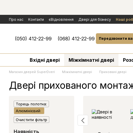
Перейти к основному контенту
Про нас
Контакти
єВідновлення
Двері для бізнесу
Наші ро
Політика конфіденційності
Обмін та повернення
Договір публ
Умови гарантії і сервісного обслуговування
Розгляд рекламаці
(050) 412-22-99
(068) 412-22-99
Передзвонити ва
Вхідні двері
Міжкімнатні двері
Роз
Магазин дверей SuperDveri
Міжкімнатні двері
Приховані двері
Двері прихованого монтаж
Торець полотна:
Алюмінієвий
Очистити фільтр
Наявність