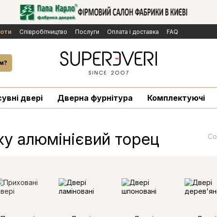
боти
Cпівробітництво
Послуги
Оплата і доставка
FAQ
ічної оферти
Бренди
Новини
й
м?
сувні двері
Дверна фурнітура
Комплектуючі
у алюмінієвий торец
Со