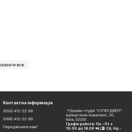
оказати все
Контактна інформація
(050) 412-22-99
📍Дизайн-студія "СУПЕРДВЕРІ",
вулиця Анни Ахматової, 30,
(068) 412-22-99
Київ, 02055
Графік роботи: Пн – Пт з
Передзвонити вам?
10.00 до 18.00 📲 (🏖 Сб, Нд -