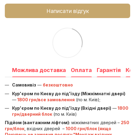
Написати відгук
Можлива доставка
Оплата
Гарантія
Ко
Самовивіз
—
безкоштовно
Кур'єром по Києву до під'їзду (Міжкімнатні двері)
—
1800 грн/все замовлення
(по м. Київ);
Кур'єром по Києву до під'їзду (Вхідні двері)
—
1800
грн/дверний блок
(по м. Київ)
Підйом (вантажним ліфтом):
міжкімнатних дверей –
250
грн/блок
, вхідних дверей –
1000 грн/блок (якщо
Покупець не замовив послугу "Монтаж вхідних