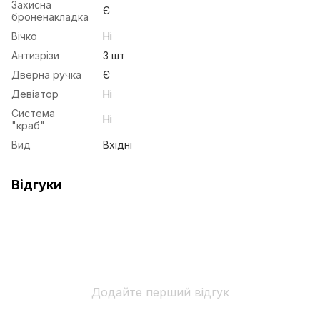
Захисна
Є
броненакладка
Вічко
Ні
Антизрізи
3 шт
Дверна ручка
Є
Девіатор
Ні
Система
Ні
"краб"
Вид
Вхідні
Відгуки
Додайте перший відгук