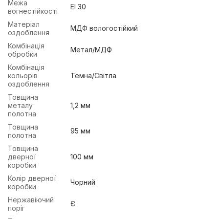
Межа
EI 30
вогнестійкості
Матеріал
МДФ вологостійкий
оздоблення
Комбінація
Метал/МДФ
обробки
Комбінація
кольорів
Темна/Світла
оздоблення
Товщина
металу
1,2 мм
полотна
Товщина
95 мм
полотна
Товщина
дверної
100 мм
коробки
Колір дверної
Чорний
коробки
Нержавіючий
Є
поріг