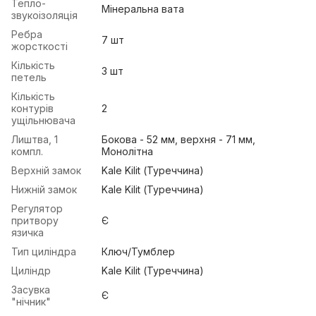
Тепло-
Мінеральна вата
звукоізоляція
Ребра
7 шт
жорсткості
Кількість
3 шт
петель
Кількість
контурів
2
ущільнювача
Лиштва, 1
Бокова - 52 мм, верхня - 71 мм,
компл.
Монолітна
Верхній замок
Kale Kilit (Туреччина)
Нижній замок
Kale Kilit (Туреччина)
Регулятор
притвору
Є
язичка
Тип циліндра
Ключ/Тумблер
Циліндр
Kale Kilit (Туреччина)
Засувка
Є
"нічник"