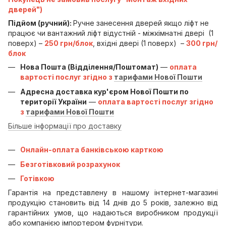
дверей")
Підйом (ручний):
Ручне занесення дверей якщо ліфт не
працює чи вантажний ліфт відустній - міжкімнатні двері (1
поверх) –
250 грн/блок
, вхідні двері (1 поверх) –
300 грн/
блок
Нова Пошта (Відділення/Поштомат)
—
оплата
вартості послуг згідно з
тарифами Нової Пошти
Адресна доставка кур'єром Нової Пошти по
території України
—
оплата вартості послуг згідно
з
тарифами Нової Пошти
Більше інформації про доставку
Онлайн-оплата банківською карткою
Безготівковий розрахунок
Готівкою
Гарантія на представлену в нашому інтернет-магазині
продукцію становить від 14 днів до 5 років, залежно від
гарантійних умов, що надаються виробником продукції
або компанією імпортером фурнітури.