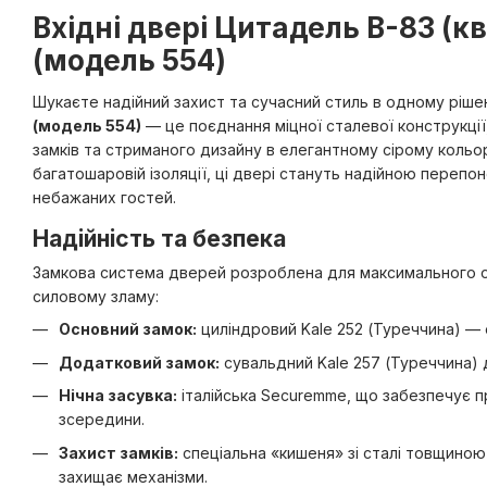
Вхідні двері Цитадель В-83 (к
(модель 554)
Шукаєте надійний захист та сучасний стиль в одному ріш
(модель 554)
— це поєднання міцної сталевої конструкції
замків та стриманого дизайну в елегантному сірому кольорі
багатошаровій ізоляції, ці двері стануть надійною перепо
небажаних гостей.
Надійність та безпека
Замкова система дверей розроблена для максимального о
силовому зламу:
Основний замок:
циліндровий Kale 252 (Туреччина) — 
Додатковий замок:
сувальдний Kale 257 (Туреччина) 
Нічна засувка:
італійська Securemme, що забезпечує п
зсередини.
Захист замків:
спеціальна «кишеня» зі сталі товщиною 1
захищає механізми.