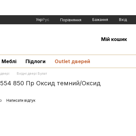
Укр
Рус
Бажання
Вхід
Порівняння
Мій кошик
Меблі
Підлоги
Outlet дверей
 двері
Вхідні двері Булат
.554 850 Пр Оксид темний/Оксид
р
Написати відгук