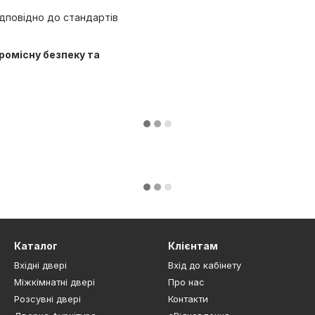
ідповідно до стандартів
омісну безпеку та
Каталог
Клієнтам
Вхідні двері
Вхід до кабінету
Міжкімнатні двері
Про нас
Розсувні двері
Контакти