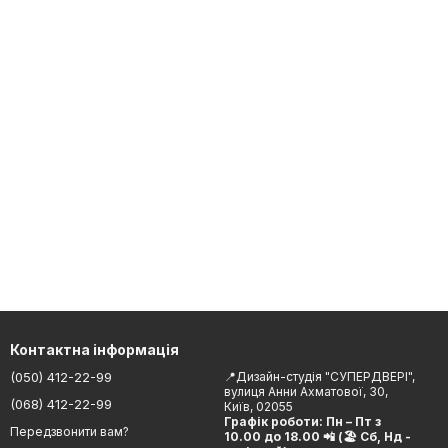
Контактна інформація
(050) 412-22-99
📍Дизайн-студія "СУПЕРДВЕРІ",
вулиця Анни Ахматової, 30,
(068) 412-22-99
Київ, 02055
Графік роботи: Пн – Пт з
Передзвонити вам?
10.00 до 18.00 📲 (🏖 Сб, Нд -