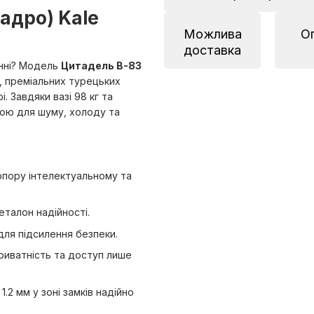
вадро) Kale
Можлива
О
доставка
енні? Модель
Цитадель В-83
, преміальних турецьких
. Завдяки вазі 98 кг та
ною для шуму, холоду та
пору інтелектуальному та
еталон надійності.
для підсилення безпеки.
риватність та доступ лише
.2 мм у зоні замків надійно