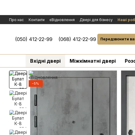
Перейти к основному контенту
Про нас
Контакти
єВідновлення
Двері для бізнесу
Наші ро
Політика конфіденційності
Обмін та повернення
Договір публ
Умови гарантії і сервісного обслуговування
Розгляд рекламаці
(050) 412-22-99
(068) 412-22-99
Передзвонити ва
Вхідні двері
Міжкімнатні двері
Роз
−5%