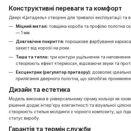
Конструктивні переваги та комфорт
Двері «Цитадель» створені для тривалої експлуатації та 
Міцний метал:
товщина короба та профілю полотна скл
— 1 мм.
Довговічне покриття:
порошкове фарбування каркаса 
захист від корозії на роки.
Тиша та тепло:
три контури ущільнення та наповненн
створюють ефект «термоса», відсікаючи звуки та протяг
Ексцентрик (регулятор притвору):
дозволяє ідеально 
прилягання дверного полотна, що запобігає проникненн
Дизайн та естетика
Модель виконана в універсальному сірому кольорі як ззовні
рішення додає інтер'єру елегантності та візуальної цілісн
створюють стильні молдинги з чорного композиту, що пі
статус виробу.
Гарантія та термін служби