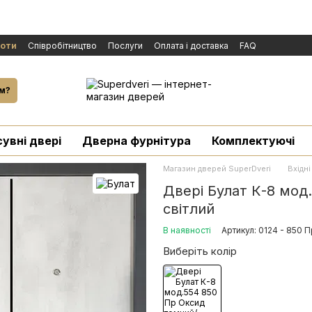
боти
Cпівробітництво
Послуги
Оплата і доставка
FAQ
ічної оферти
Бренди
Новини
й
м?
сувні двері
Дверна фурнітура
Комплектуючі
Магазин дверей SuperDveri
Вхідні
Двері Булат К-8 мод
світлий
В наявності
Артикул: 0124 - 850 П
Виберіть колір