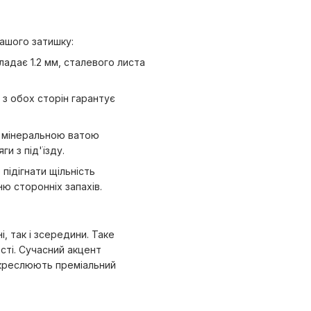
вашого затишку:
адає 1.2 мм, сталевого листа
з обох сторін гарантує
я мінеральною ватою
и з під'їзду.
підігнати щільність
ю сторонніх запахів.
, так і зсередини. Таке
ості. Сучасний акцент
дкреслюють преміальний