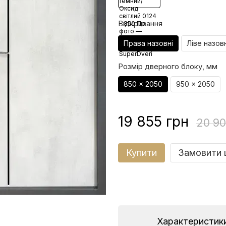
Відкривання
Права назовні
Ліве назовн
Розмір дверного блоку, мм
850 x 2050
950 x 2050
19 855 грн
20 90
Купити
Замовити 
Характеристик