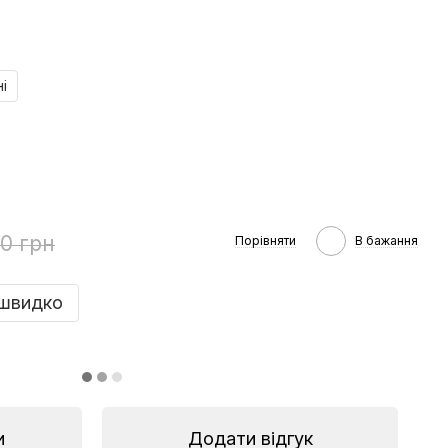
і
0 грн
Порівняти
В бажання
швидко
и
Додати відгук