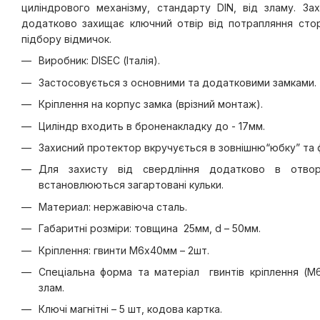
циліндрового механізму, стандарту DIN, від зламу. За
додатково захищає ключний отвір від потрапляння стор
підбору відмичок.
Виробник: DISEC (Італія).
Застосовується з основними та додатковими замками.
Кріплення на корпус замка (врізний монтаж).
Циліндр входить в броненакладку до - 17мм.
Захисний протектор вкручується в зовнішню“юбку” та 
Для захисту від свердління додатково в отвор
встановлюються загартовані кульки.
Материал: нержавіюча сталь.
Габаритні розміри: товщина 25мм, d – 50мм.
Кріплення: гвинти М6х40мм – 2шт.
Спеціальна форма та матеріал гвинтів кріплення (М
злам.
Ключі магнітні – 5 шт, кодова картка.