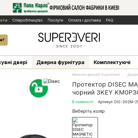
боти
Cпівробітництво
Послуги
Оплата і доставка
FAQ
ічної оферти
Бренди
Новини
й
м?
сувні двері
Дверна фурнітура
Комплектуючі
Магазин дверей SuperDveri
Дверн
Протектор DISEC M
чорний 3KEY KM0P3
В наявності
Артикул: DIS-3G2M-2
Виберіть колір