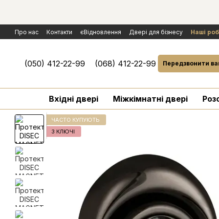
Перейти к основному контенту
Про нас
Контакти
єВідновлення
Двері для бізнесу
Наші ро
Політика конфіденційності
Обмін та повернення
Договір публ
Умови гарантії і сервісного обслуговування
Розгляд рекламаці
(050) 412-22-99
(068) 412-22-99
Передзвонити ва
Вхідні двері
Міжкімнатні двері
Роз
ЧАСТО КУПУЮТЬ
3 КЛЮЧІ