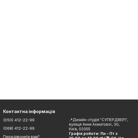
Контактна інформація
(050) 412-22-99
📍Дизайн-студія "СУПЕРДВЕРІ",
вулиця Анни Ахматової, 30,
(068) 412-22-99
Київ, 02055
Графік роботи: Пн – Пт з
Передзвонити вам?