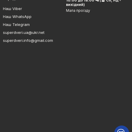
10.00 до 18.00 📲 (🏖 Сб, Нд -
вихідний)
Наш Viber
Мапа проїзду
Наш WhatsApp
Наш Telegram
superdveri.ua@ukr.net
superdveri.info@gmail.com