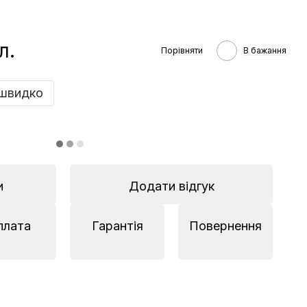
л.
Порівняти
В бажання
швидко
и
Додати відгук
плата
Гарантія
Повернення