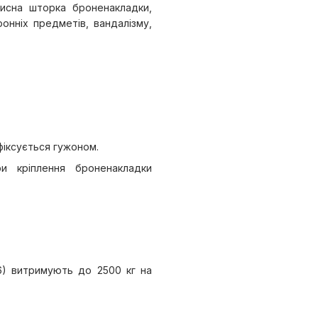
хисна шторка броненакладки,
онніх предметів, вандалізму,
фіксується гужоном.
и кріплення броненакладки
6) витримують до 2500 кг на