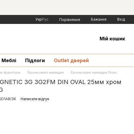
Укр
Рус
Бажання
Вхід
Порівняння
Мій кошик
Меблі
Підлоги
Outlet дверей
а фурнітура
Броньовані накладки
Броньовані накладки Disec
AGNETIC 3G 3G2FM DIN OVAL 25мм хром
G
5D1A8/3K
Написати відгук