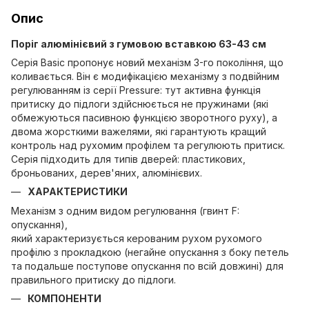
Опис
Поріг алюмінієвий з гумовою вставкою 63-43 см
Серія Basic пропонує новий механізм 3-го покоління, що
коливається. Він є модифікацією механізму з подвійним
регулюванням із серії Pressure: тут активна функція
притиску до підлоги здійснюється не пружинами (які
обмежуються пасивною функцією зворотного руху), а
двома жорсткими важелями, які гарантують кращий
контроль над рухомим профілем та регулюють притиск.
Серія підходить для типів дверей: пластикових,
броньованих, дерев'яних, алюмінієвих.
ХАРАКТЕРИСТИКИ
Механізм з одним видом регулювання (гвинт F:
опускання),
який характеризується керованим рухом рухомого
профілю з прокладкою (негайне опускання з боку петель
та подальше поступове опускання по всій довжині) для
правильного притиску до підлоги.
КОМПОНЕНТИ