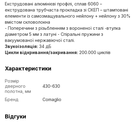
Екструдовані алюмінієві профілі, сплав 6060 –
екструдована трубчаста прокладка зі СКЕП – штамповані
елементи із самозмащувального нейлону + нейлону з 30%
вмістом скловолокна
- Поперечини з різьбленням з вороненої сталі -втулка
діаметром 5 мм з латуні - Спіральні пружини з
вакуумованої нержавіючої сталі.
Звукоізоляція:
34 дБ
Цикли відкривання/закривання:
200.000 циклів
Характеристики
Розмір
дверного
430-630
полотна, мм
Бренд
Comaglio
Відгуки