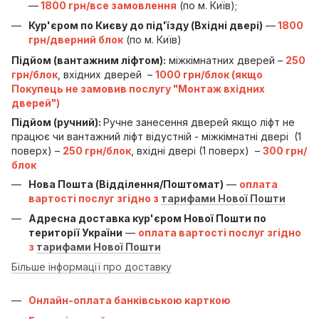
—
1800 грн/все замовлення
(по м. Київ);
Кур'єром по Києву до під'їзду (Вхідні двері)
—
1800
грн/дверний блок
(по м. Київ)
Підйом (вантажним ліфтом):
міжкімнатних дверей –
250
грн/блок
, вхідних дверей –
1000 грн/блок (якщо
Покупець не замовив послугу "Монтаж вхідних
дверей")
Підйом (ручний):
Ручне занесення дверей якщо ліфт не
працює чи вантажний ліфт відустній - міжкімнатні двері (1
поверх) –
250 грн/блок
, вхідні двері (1 поверх) –
300 грн/
блок
Нова Пошта (Відділення/Поштомат)
—
оплата
вартості послуг згідно з
тарифами Нової Пошти
Адресна доставка кур'єром Нової Пошти по
території України
—
оплата вартості послуг згідно
з
тарифами Нової Пошти
Більше інформації про доставку
Онлайн-оплата банківською карткою