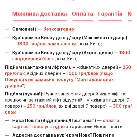
Можлива доставка
Оплата
Гарантія
Ко
Самовивіз
—
безкоштовно
Кур'єром по Києву до під'їзду (Міжкімнатні двері)
—
1800 грн/все замовлення
(по м. Київ);
Кур'єром по Києву до під'їзду (Вхідні двері)
—
1800
грн/дверний блок
(по м. Київ)
Підйом (вантажним ліфтом):
міжкімнатних дверей –
250
грн/блок
, вхідних дверей –
1000 грн/блок (якщо
Покупець не замовив послугу "Монтаж вхідних
дверей")
Підйом (ручний):
Ручне занесення дверей якщо ліфт не
працює чи вантажний ліфт відустній - міжкімнатні двері (1
поверх) –
250 грн/блок
, вхідні двері (1 поверх) –
300 грн/
блок
Нова Пошта (Відділення/Поштомат)
—
оплата
вартості послуг згідно з
тарифами Нової Пошти
Адресна доставка кур'єром Нової Пошти по