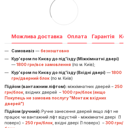
Можлива доставка
Оплата
Гарантія
Ко
Самовивіз
—
безкоштовно
Кур'єром по Києву до під'їзду (Міжкімнатні двері)
—
1800 грн/все замовлення
(по м. Київ);
Кур'єром по Києву до під'їзду (Вхідні двері)
—
1800
грн/дверний блок
(по м. Київ)
Підйом (вантажним ліфтом):
міжкімнатних дверей –
250
грн/блок
, вхідних дверей –
1000 грн/блок (якщо
Покупець не замовив послугу "Монтаж вхідних
дверей")
Підйом (ручний):
Ручне занесення дверей якщо ліфт не
працює чи вантажний ліфт відустній - міжкімнатні двері (1
поверх) –
250 грн/блок
, вхідні двері (1 поверх) –
300 грн/