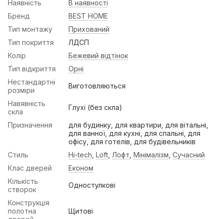
Наявність
В наявності
Бренд
BEST HOME
Тип монтажу
Прихований
Тип покриття
ЛДСП
Колір
Бежевий відтінок
Тип відкриття
Орні
Нестандартні
Виготовляються
розміри
Навявність
Глухі (без скла)
скла
Призначення
для будинку, для квартири, для вітальні,
для ванної, для кухні, для спальні, для
офісу, для готелів, для будівельників
Стиль
Hi-tech
,
Loft
,
Лофт
,
Мінімалізм
,
Сучасний
Клас дверей
Економ
Кількість
Одностулкові
створок
Конструкція
полотна
Щитові