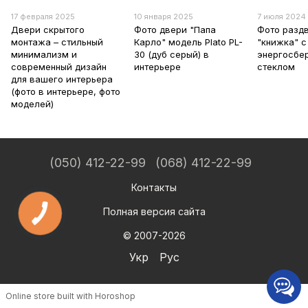
17 февраля 2025
10 января 2025
7 июля 2024
Двери скрытого
Фото двери "Папа
Фото разд
монтажа – стильный
Карло" модель Plato PL-
"книжка" с
минимализм и
30 (дуб серый) в
энергосбе
современный дизайн
интерьере
стеклом
для вашего интерьера
(фото в интерьере, фото
моделей)
(050) 412-22-99
(068) 412-22-99
Контакты
Полная версия сайта
© 2007-2026
Укр
Рус
Online store built with Horoshop