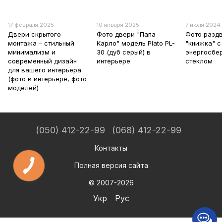
17 февраля 2025
10 января 2025
7 июля 2024
Двери скрытого
Фото двери "Папа
Фото разд
монтажа – стильный
Карло" модель Plato PL-
"книжка" с
минимализм и
30 (дуб серый) в
энергосбе
современный дизайн
интерьере
стеклом
для вашего интерьера
(фото в интерьере, фото
моделей)
(050) 412-22-99
(068) 412-22-99
Контакты
Полная версия сайта
© 2007-2026
Укр
Рус