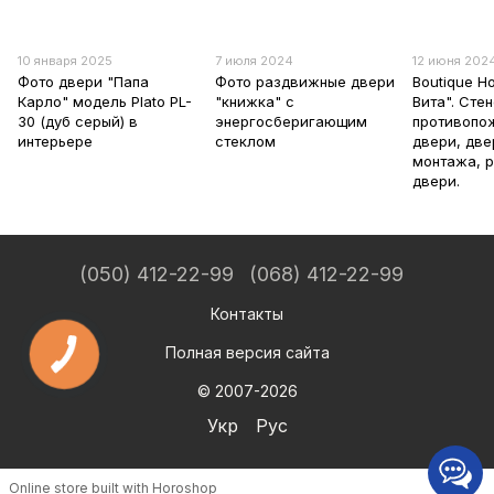
10 января 2025
7 июля 2024
12 июня 202
Фото двери "Папа
Фото раздвижные двери
Boutique H
Карло" модель Plato PL-
"книжка" с
Вита". Сте
30 (дуб серый) в
энергосберигающим
противопо
интерьере
стеклом
двери, две
монтажа, 
двери.
(050) 412-22-99
(068) 412-22-99
Контакты
Полная версия сайта
© 2007-2026
Укр
Рус
Online store built with Horoshop