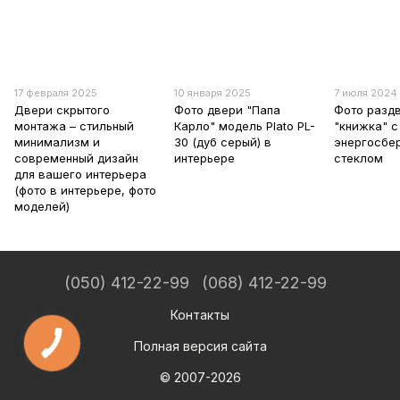
17 февраля 2025
10 января 2025
7 июля 2024
Двери скрытого
Фото двери "Папа
Фото разд
монтажа – стильный
Карло" модель Plato PL-
"книжка" с
минимализм и
30 (дуб серый) в
энергосбе
современный дизайн
интерьере
стеклом
для вашего интерьера
(фото в интерьере, фото
моделей)
(050) 412-22-99
(068) 412-22-99
Контакты
Полная версия сайта
© 2007-2026