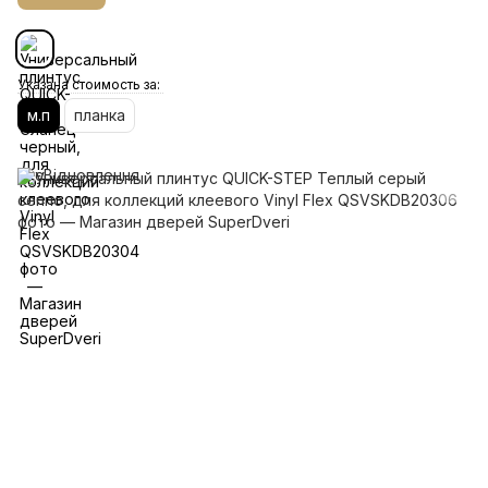
Указана стоимость за:
м.п
планка