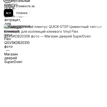
Указана стоимость за:
м.п
планка