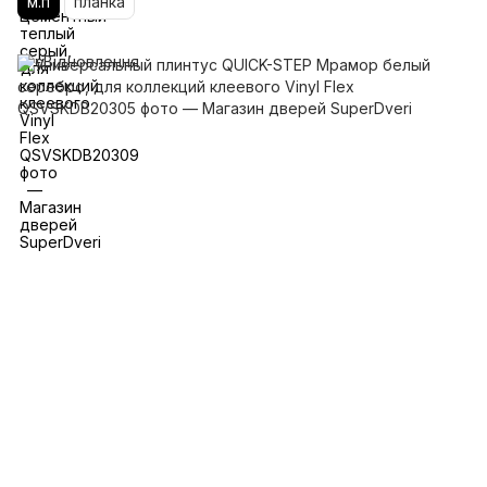
м.п
планка