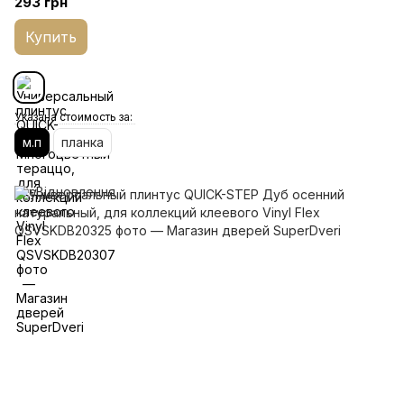
293 грн
Купить
Указана стоимость за:
м.п
планка