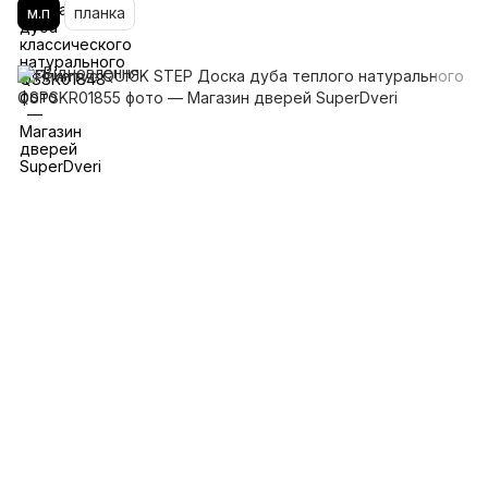
м.п
планка