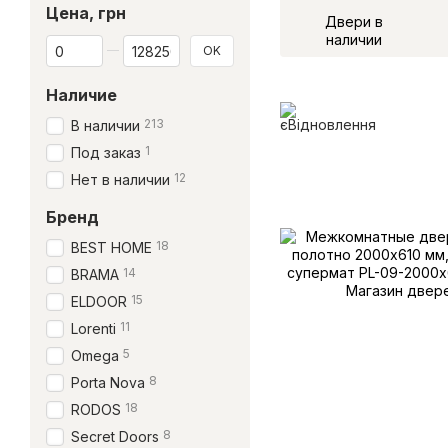
Цена, грн
Двери в
наличии
От Цена, грн
До Цена, грн
OK
Наличие
213
В наличии
1
Под заказ
12
Нет в наличии
Бренд
18
BEST HOME
14
BRAMA
15
ELDOOR
11
Lorenti
5
Omega
8
Porta Nova
18
RODOS
8
Secret Doors