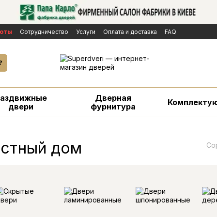
боты
Сотрудничество
Услуги
Оплата и доставка
FAQ
личной оферты
Бренды
Новости
екламаций
?
Раздвижные
Дверная
Комплекту
двери
фурнитура
астный дом
Со