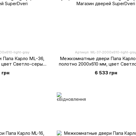
00х610-light-gray
Артикул: ML-37-2000х610-light-gra
 Папа Карло ML-36,
Межкомнатные двери Папа Карло
, цвет Светло-серый
полотно 2000х610 мм, цвет Светл
рмат
супермат
 грн
6 533 грн