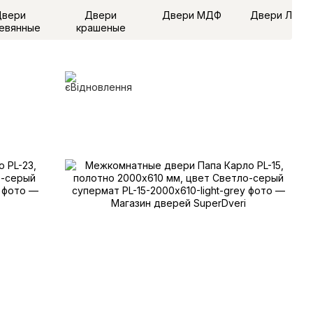
Двери
Двери
Двери МДФ
Двери ЛДС
евянные
крашеные