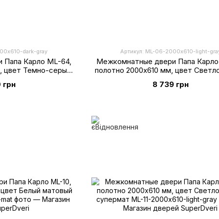
00х610-dark-gray
Артикул: ML-06-2000х610-light-gra
 Папа Карло ML-64,
Межкомнатные двери Папа Карло
, цвет Темно-серый
полотно 2000х610 мм, цвет Светл
рмат
супермат
 грн
8 739 грн