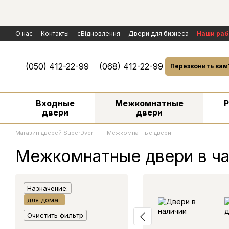
Перейти к основному контенту
О нас
Контакты
єВідновлення
Двери для бизнеса
Наши ра
Политика конфиденциальности
Обмен и возврат
Договор пуб
Условия гарантии и сервисного обслуживания
Рассмотрение р
(050) 412-22-99
(068) 412-22-99
Перезвонить вам
Входные
Межкомнатные
двери
двери
Магазин дверей SuperDveri
Межкомнатные двери
Межкомнатные двери в ч
Назначение:
для дома
Очистить фильтр