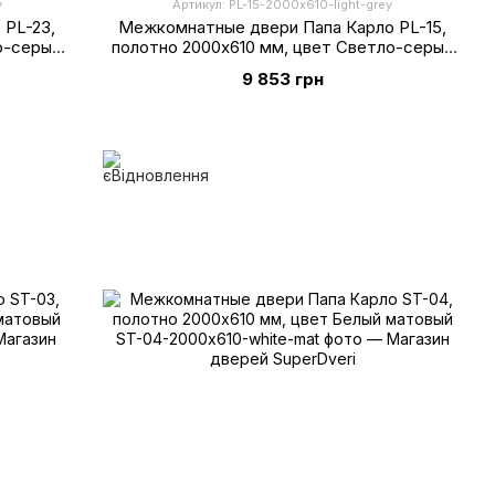
y
Артикул: PL-15-2000х610-light-grey
 PL-23,
Межкомнатные двери Папа Карло PL-15,
о-серый
полотно 2000х610 мм, цвет Светло-серый
супермат
9 853 грн