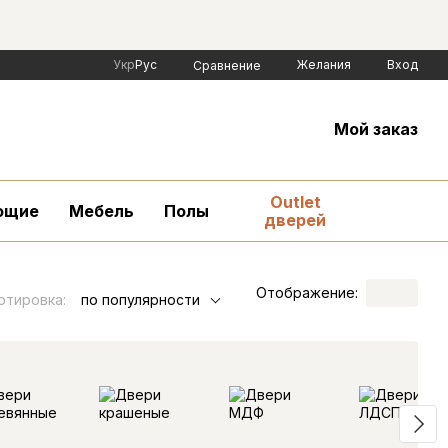
Укр
Рус
Желания
Вход
Сравнение
Мой заказ
Outlet
ющие
Мебель
Полы
дверей
Отображение:
ртировка:
по популярности