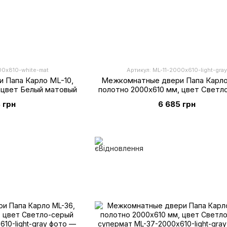
00х810-white-mat
Артикул: ML-11-2000х610-light-gray
 Папа Карло ML-10,
Межкомнатные двери Папа Карло 
 цвет Белый матовый
полотно 2000х610 мм, цвет Светл
супермат
 грн
6 685 грн