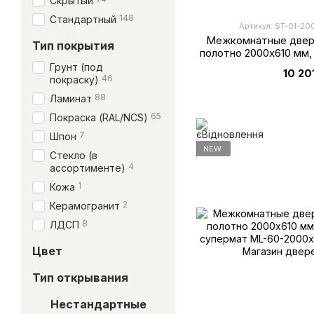
Скрытый
148
Стандартный
Артикул: ST-01-20
Межкомнатные двери
Тип покрытия
полотно 2000х610 мм,
Грунт (под
10 20
46
покраску)
88
Ламинат
65
Покраска (RAL/NCS)
7
Шпон
NEW
Стекло (в
4
ассортименте)
1
Кожа
2
Керамогранит
8
ЛДСП
Цвет
Тип открывания
Нестандартные