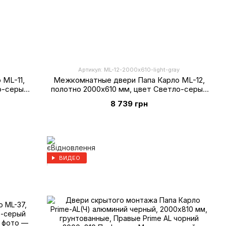
Артикул: ML-12-2000х610-light-gray
ML-11,
Межкомнатные двери Папа Карло ML-12,
о-серый
полотно 2000х610 мм, цвет Светло-серый
супермат
8 739 грн
ВИДЕО