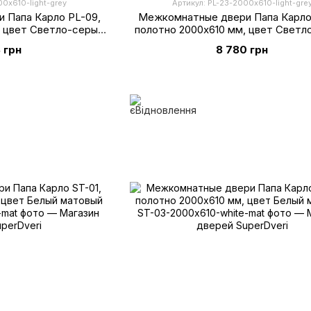
00х610-light-grey
Артикул: PL-23-2000х610-light-gre
 Папа Карло PL-09,
Межкомнатные двери Папа Карло
, цвет Светло-серый
полотно 2000х610 мм, цвет Светл
рмат
супермат
 грн
8 780 грн