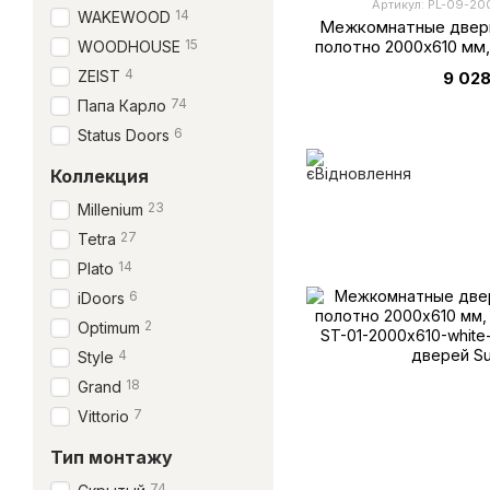
Артикул: PL-09-20
14
WAKEWOOD
Межкомнатные двери
полотно 2000х610 мм
15
WOODHOUSE
супе
4
ZEIST
9 028
74
Папа Карло
6
Status Doors
Коллекция
23
Millenium
27
Tetra
14
Plato
6
iDoors
2
Optimum
4
Style
18
Grand
7
Vittorio
Тип монтажу
74