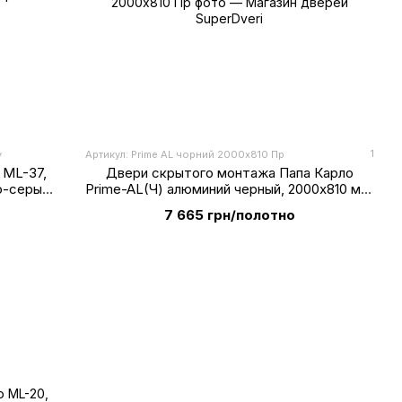
1
y
Артикул: Prime AL чорний 2000х810 Пр
 ML-37,
Двери скрытого монтажа Папа Карло
о-серый
Prime-AL(Ч) алюминий черный, 2000х810 мм,
грунтованные, Правые
7 665 грн/полотно