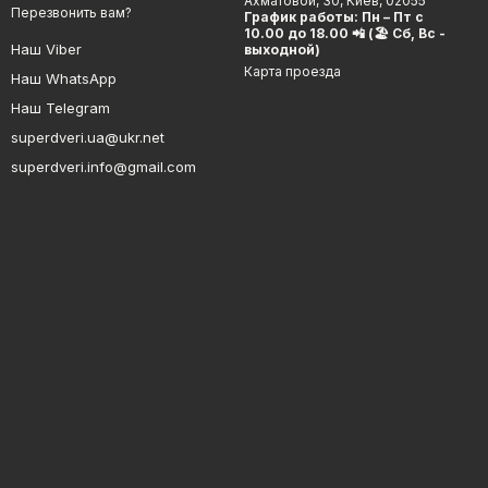
Ахматовой, 30, Киев, 02055
Перезвонить вам?
График работы: Пн – Пт с
10.00 до 18.00 📲 (🏖 Сб, Вс -
Наш Viber
выходной)
Карта проезда
Наш WhatsApp
Наш Telegram
superdveri.ua@ukr.net
superdveri.info@gmail.com