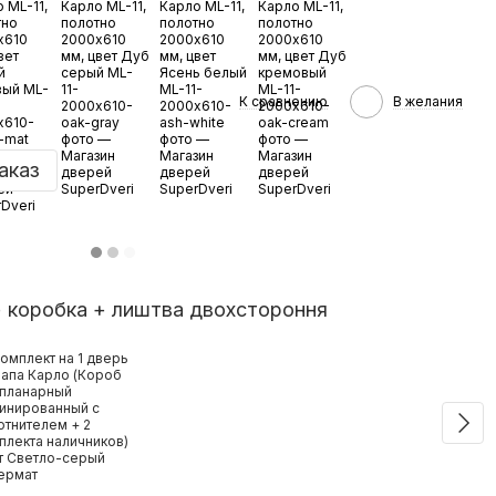
К сравнению
В желания
аказ
 коробка + лиштва двохстороння