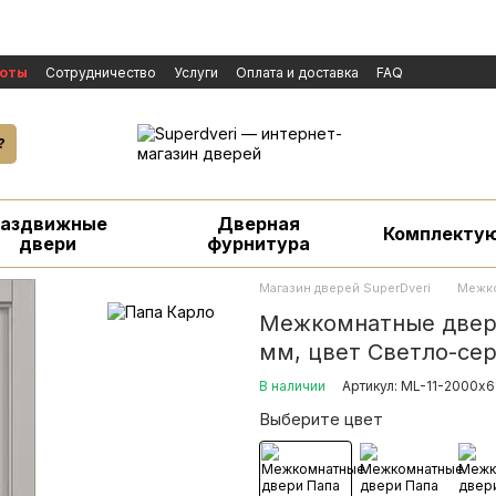
боты
Сотрудничество
Услуги
Оплата и доставка
FAQ
личной оферты
Бренды
Новости
екламаций
?
Раздвижные
Дверная
Комплекту
двери
фурнитура
Магазин дверей SuperDveri
Межко
Межкомнатные двери
мм, цвет Светло-се
В наличии
Артикул: ML-11-2000х61
Выберите цвет