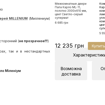
Межкомнатные двери
Ком
Папа Карло ML-11,
Кар
полотно 2000х610 мм,
ком
цвет Светло-серый
лам
супермат
упл
ерей MILLENIUM
(Миллениум)
ком
6 685 грн
цве
суп
5 5
сторонний (
не прозрачное!!!
)
12 235 грн
Купить
рах, так и в нестандартных
Характеристик
Возможна
О
доставка