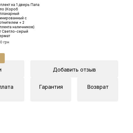
плект на 1 дверь Папа
Межк
ло (Короб
Папа
планарный
поло
инированный с
цвет
отнителем + 2
супе
плекта наличников)
6 68
т Светло-серый
ермат
50 грн
13
и
Добавить отзыв
плата
Гарантия
Возврат