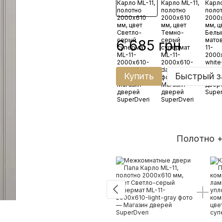
6 685 грн
Купить
Быстрый з
Полотно +