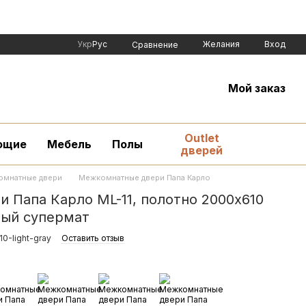
Укр
Рус
Желания
Вход
Сравнение
Мой заказ
Outlet
ющие
Мебель
Полы
дверей
мнатные двери
Межкомнатные двери Папа Карло
 Папа Карло ML-11, полотно 2000х610
рый супермат
0-light-gray
Оставить отзыв