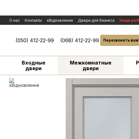
Перейти к основному контенту
О нас
Контакты
єВідновлення
Двери для бизнеса
Наши ра
Политика конфиденциальности
Обмен и возврат
Договор пуб
Условия гарантии и сервисного обслуживания
Рассмотрение р
(050) 412-22-99
(068) 412-22-99
Перезвонить вам
Входные
Межкомнатные
двери
двери