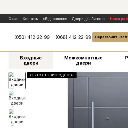
Перейти к основному контенту
О нас
Контакты
єВідновлення
Двери для бизнеса
Наши ра
Политика конфиденциальности
Обмен и возврат
Договор пуб
Условия гарантии и сервисного обслуживания
Рассмотрение р
(050) 412-22-99
(068) 412-22-99
Перезвонить вам
Входные
Межкомнатные
двери
двери
CНЯТО С ПРОИЗВОДСТВА