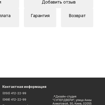
и
Добавить отзыв
плата
Гарантия
Возврат
Контактная информация
(050) 412-22-99
📍Дизайн-студия
(068) 412-22-99
"СУПЕРДВЕРИ", улица Анны
Ахматовой, 30, Киев, 02055