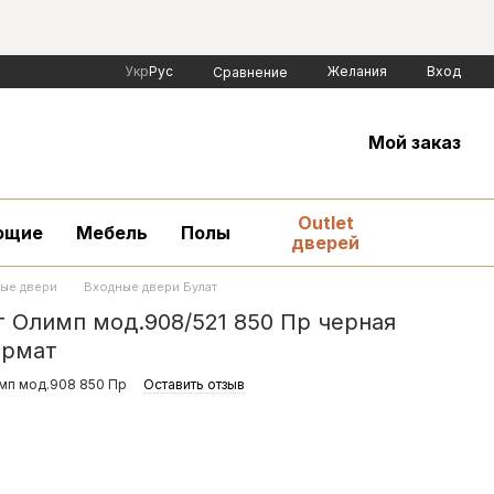
Укр
Рус
Желания
Вход
Сравнение
Мой заказ
Outlet
ющие
Мебель
Полы
дверей
ые двери
Входные двери Булат
 Олимп мод.908/521 850 Пр черная
ермат
имп мод.908 850 Пр
Оставить отзыв