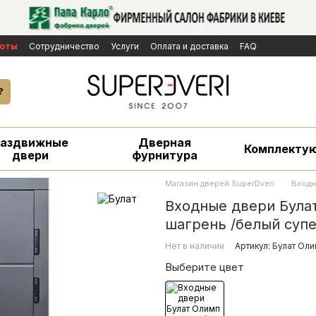
боты
Сотрудничество
Услуги
Оплата и доставка
FAQ
личной оферты
Бренды
Новости
екламаций
?
Раздвижные
Дверная
Комплекту
двери
фурнитура
Магазин дверей SuperDveri
Входн
Входные двери Булат
шагрень /белый суп
Нет в наличии
Артикул: Булат Ол
Выберите цвет