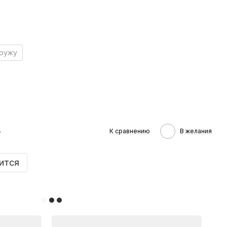
аружу
е
К сравнению
В желания
ится