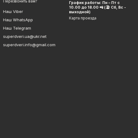
Перезвонить вам?
График работы: Пн – Пт с
10.00 до 18.00 📲 (🏖 Сб, Вс -
Наш Viber
выходной)
Карта проезда
Наш WhatsApp
Наш Telegram
superdveri.ua@ukr.net
superdveri.info@gmail.com