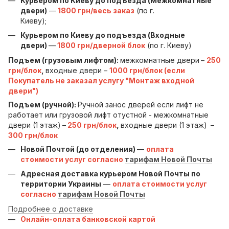
Курьером по Киеву до подъезда (Межкомнатные
двери)
—
1800 грн/весь заказ
(по г.
Киеву);
Курьером по Киеву до подъезда (Входные
двери)
—
1800 грн/дверной блок
(по г. Киеву)
Подъем (грузовым лифтом):
межкомнатные двери
–
250
грн/блок
,
входные двери –
1000 грн/блок (если
Покупатель не заказал услугу "Монтаж входной
двери")
Подъем (ручной):
Ручной занос дверей если лифт не
работает или грузовой лифт отустной - межкомнатные
двери (1 этаж)
–
250 грн/блок
,
входные двери (1 этаж)
–
300 грн/блок
Новой Почтой (до отделения)
—
оплата
стоимости услуг согласно
тарифам Новой Почты
Адресная доставка курьером Новой Почты по
территории Украины
—
оплата стоимости услуг
согласно
тарифам Новой Почты
Подробнее о доставке
Онлайн-оплата банковской картой