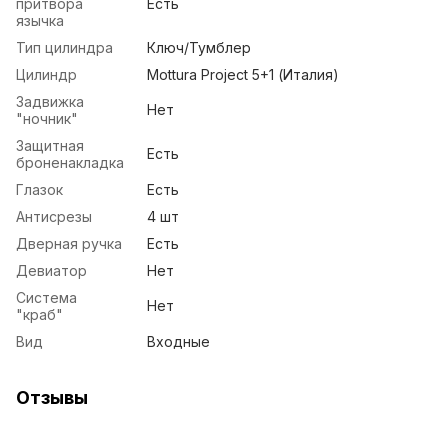
притвора
Есть
язычка
Тип цилиндра
Ключ/Тумблер
Цилиндр
Mottura Project 5+1 (Италия)
Задвижка
Нет
"ночник"
Защитная
Есть
броненакладка
Глазок
Есть
Антисрезы
4 шт
Дверная ручка
Есть
Девиатор
Нет
Система
Нет
"краб"
Вид
Входные
Отзывы