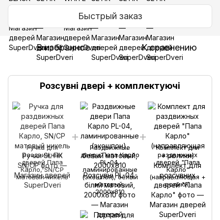
Быстрый заказ
В избранное
К сравнению
Розсувні двері + комплектуючі
Ручка для
Раздвижные
Комплект для
раздвижных
двери Папа Карло
раздвижных
дверей Папа
PL-04,
дверей "Папа
Карло, SN/CP
ламинированные
Карло"
матовый никель
(экошпон), белый
(направляющая +
матовый,
ролики)
2000х810