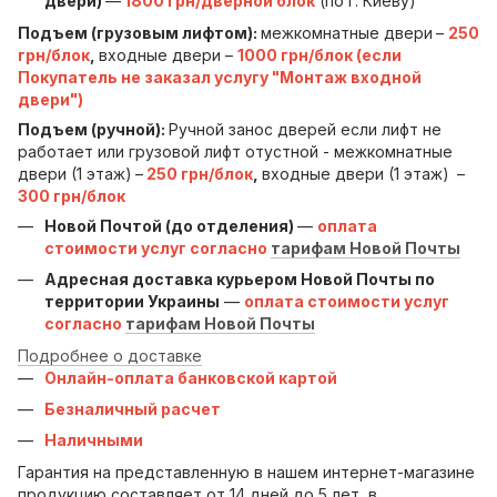
двери)
—
1800 грн/дверной блок
(по г. Киеву)
Подъем (грузовым лифтом):
межкомнатные двери
–
250
грн/блок
,
входные двери –
1000 грн/блок (если
Покупатель не заказал услугу "Монтаж входной
двери")
Подъем (ручной):
Ручной занос дверей если лифт не
работает или грузовой лифт отустной - межкомнатные
двери (1 этаж)
–
250 грн/блок
,
входные двери (1 этаж)
–
300 грн/блок
Новой Почтой (до отделения)
—
оплата
стоимости услуг согласно
тарифам Новой Почты
Адресная доставка курьером Новой Почты по
территории Украины
—
оплата стоимости услуг
согласно
тарифам Новой Почты
Подробнее о доставке
Онлайн-оплата банковской картой
Безналичный расчет
Наличными
Гарантия на представленную в нашем интернет-магазине
продукцию составляет от 14 дней до 5 лет, в