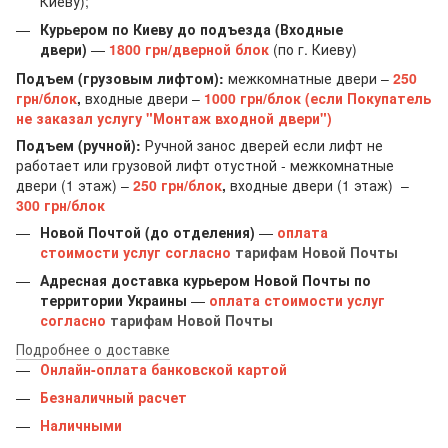
Киеву);
Курьером по Киеву до подъезда (Входные
двери)
—
1800 грн/дверной блок
(по г. Киеву)
Подъем (грузовым лифтом):
межкомнатные двери
–
250
грн/блок
,
входные двери –
1000 грн/блок (если Покупатель
не заказал услугу "Монтаж входной двери")
Подъем (ручной):
Ручной занос дверей если лифт не
работает или грузовой лифт отустной - межкомнатные
двери (1 этаж)
–
250 грн/блок
,
входные двери (1 этаж)
–
300 грн/блок
Новой Почтой (до отделения)
—
оплата
стоимости услуг согласно
тарифам Новой Почты
Адресная доставка курьером Новой Почты по
территории Украины
—
оплата стоимости услуг
согласно
тарифам Новой Почты
Подробнее о доставке
Онлайн-оплата банковской картой
Безналичный расчет
Наличными