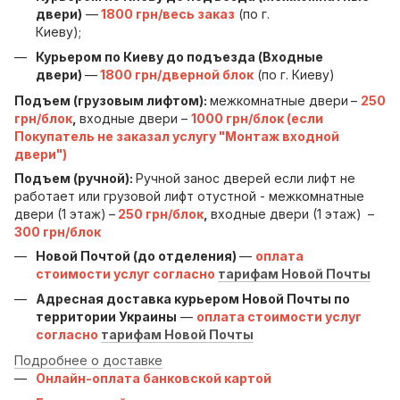
двери)
—
1800 грн/весь заказ
(по г.
Киеву);
Курьером по Киеву до подъезда (Входные
двери)
—
1800 грн/дверной блок
(по г. Киеву)
Подъем (грузовым лифтом):
межкомнатные двери
–
250
грн/блок
,
входные двери –
1000 грн/блок (если
Покупатель не заказал услугу "Монтаж входной
двери")
Подъем (ручной):
Ручной занос дверей если лифт не
работает или грузовой лифт отустной - межкомнатные
двери (1 этаж)
–
250 грн/блок
,
входные двери (1 этаж)
–
300 грн/блок
Новой Почтой (до отделения)
—
оплата
стоимости услуг согласно
тарифам Новой Почты
Адресная доставка курьером Новой Почты по
территории Украины
—
оплата стоимости услуг
согласно
тарифам Новой Почты
Подробнее о доставке
Онлайн-оплата банковской картой