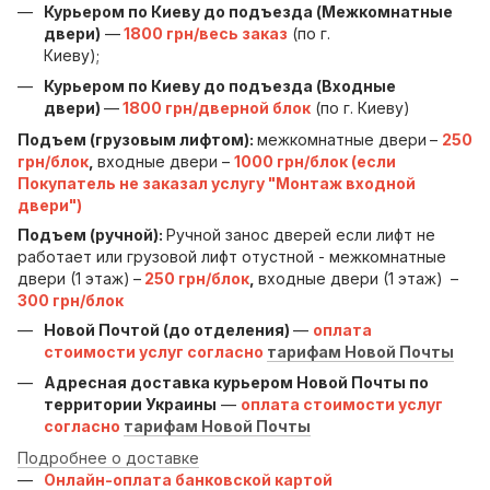
Курьером по Киеву до подъезда (Межкомнатные
двери)
—
1800 грн/весь заказ
(по г.
Киеву);
Курьером по Киеву до подъезда (Входные
двери)
—
1800 грн/дверной блок
(по г. Киеву)
Подъем (грузовым лифтом):
межкомнатные двери
–
250
грн/блок
,
входные двери –
1000 грн/блок (если
Покупатель не заказал услугу "Монтаж входной
двери")
Подъем (ручной):
Ручной занос дверей если лифт не
работает или грузовой лифт отустной - межкомнатные
двери (1 этаж)
–
250 грн/блок
,
входные двери (1 этаж)
–
300 грн/блок
Новой Почтой (до отделения)
—
оплата
стоимости услуг согласно
тарифам Новой Почты
Адресная доставка курьером Новой Почты по
территории Украины
—
оплата стоимости услуг
согласно
тарифам Новой Почты
Подробнее о доставке
Онлайн-оплата банковской картой