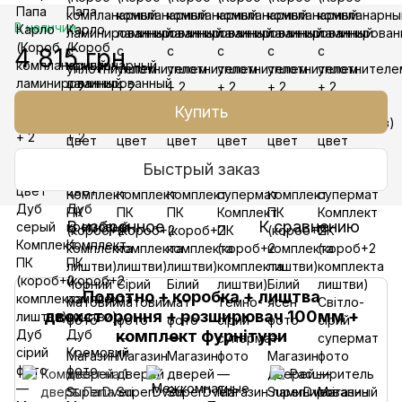
В наличии
4 815 грн
Купить
Быстрый заказ
В избранное
К сравнению
Полотно + коробка + лиштва
двохстороння + розширювач 100мм +
комплект фурнітури