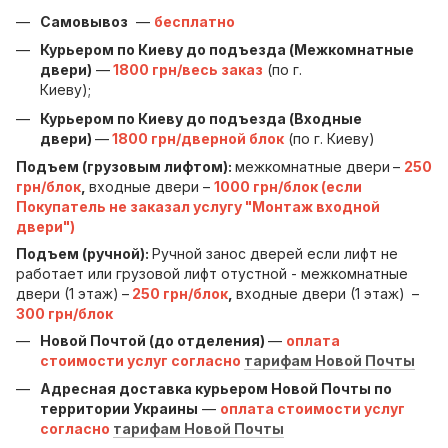
Самовывоз
—
бесплатно
Курьером по Киеву до подъезда (Межкомнатные
двери)
—
1800 грн/весь заказ
(по г.
Киеву);
Курьером по Киеву до подъезда (Входные
двери)
—
1800 грн/дверной блок
(по г. Киеву)
Подъем (грузовым лифтом):
межкомнатные двери
–
250
грн/блок
,
входные двери –
1000 грн/блок (если
Покупатель не заказал услугу "Монтаж входной
двери")
Подъем (ручной):
Ручной занос дверей если лифт не
работает или грузовой лифт отустной - межкомнатные
двери (1 этаж)
–
250 грн/блок
,
входные двери (1 этаж)
–
300 грн/блок
Новой Почтой (до отделения)
—
оплата
стоимости услуг согласно
тарифам Новой Почты
Адресная доставка курьером Новой Почты по
территории Украины
—
оплата стоимости услуг
согласно
тарифам Новой Почты