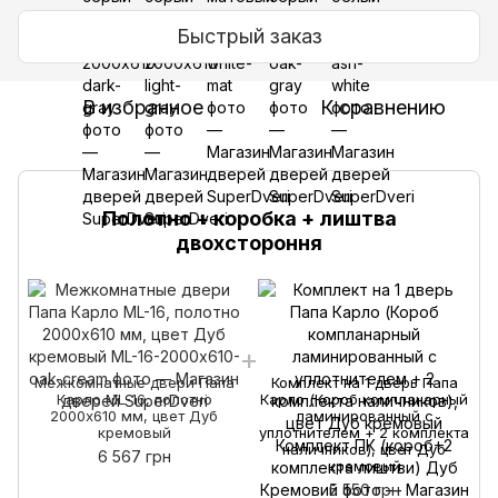
Быстрый заказ
В избранное
К сравнению
Полотно + коробка + лиштва
двохстороння
д
Межкомнатные двери Папа
Комплект на 1 дверь Папа
Карло ML-16, полотно
Карло (Короб компланарный
2
2000х610 мм, цвет Дуб
ламинированный с
кремовый
уплотнителем + 2 комплекта
наличников), цвет Дуб
6 567 грн
кремовый
5 550 грн