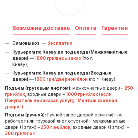
Возможна доставка
Оплата
Гарантия
Самовывоз
—
бесплатно
Курьером по Киеву до подъезда (Межкомнатные
двери)
—
1800 грн/весь заказ
(по г.
Киеву);
Курьером по Киеву до подъезда (Входные
двери)
—
1800 грн/дверной блок
(по г. Киеву)
Подъем (грузовым лифтом):
межкомнатные двери
–
250
грн/блок
,
входные двери –
1000 грн/блок (если
Покупатель не заказал услугу "Монтаж входной
двери")
Подъем (ручной):
Ручной занос дверей если лифт не
работает или грузовой лифт отустной - межкомнатные
двери (1 этаж)
–
250 грн/блок
,
входные двери (1 этаж)
–
300 грн/блок