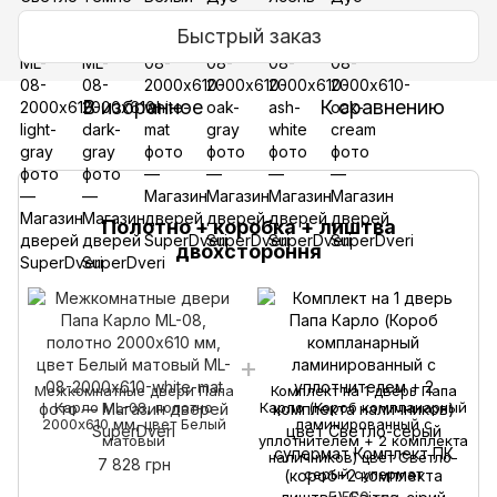
Быстрый заказ
В избранное
К сравнению
Полотно + коробка + лиштва
двохстороння
д
Межкомнатные двери Папа
Комплект на 1 дверь Папа
Карло ML-08, полотно
Карло (Короб компланарный
2
2000х610 мм, цвет Белый
ламинированный с
матовый
уплотнителем + 2 комплекта
наличников) цвет Светло-
7 828 грн
серый супермат