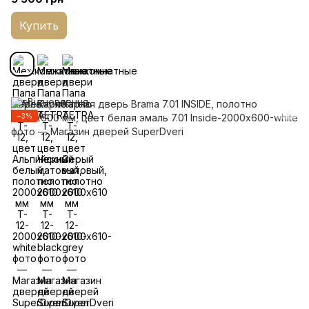
Купить
−3%