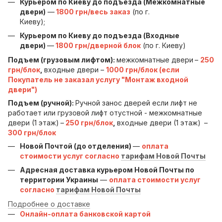
Курьером по Киеву до подъезда (Межкомнатные
двери)
—
1800 грн/весь заказ
(по г.
Киеву);
Курьером по Киеву до подъезда (Входные
двери)
—
1800 грн/дверной блок
(по г. Киеву)
Подъем (грузовым лифтом):
межкомнатные двери
–
250
грн/блок
,
входные двери –
1000 грн/блок (если
Покупатель не заказал услугу "Монтаж входной
двери")
Подъем (ручной):
Ручной занос дверей если лифт не
работает или грузовой лифт отустной - межкомнатные
двери (1 этаж)
–
250 грн/блок
,
входные двери (1 этаж)
–
300 грн/блок
Новой Почтой (до отделения)
—
оплата
стоимости услуг согласно
тарифам Новой Почты
Адресная доставка курьером Новой Почты по
территории Украины
—
оплата стоимости услуг
согласно
тарифам Новой Почты
Подробнее о доставке
Онлайн-оплата банковской картой